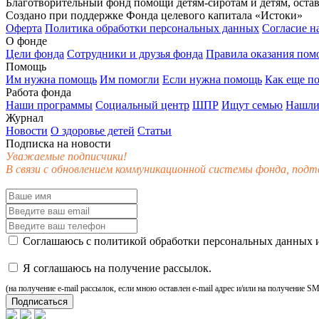
Благотворительный фонд помощи детям-сиротам и детям, оста
Создано при поддержке Фонда целевого капитала «Истоки»
Оферта
Политика обработки персональных данных
Согласие н
О фонде
Цели фонда
Сотрудники и друзья фонда
Правила оказания по
Помощь
Им нужна помощь
Им помогли
Если нужна помощь
Как еще п
Работа фонда
Наши программы
Социальный центр
ШПР
Ищут семью
Нашли
Журнал
Новости
О здоровье детей
Статьи
Подписка на новости
Уважаемые подписчики!
В связи с обновлением коммуникационной системы фонда, подт
Соглашаюсь с
политикой обработки персональных данных
и
Я соглашаюсь на получение рассылок.
(на получение e-mail рассылок, если мною оставлен e-mail адрес и/или на получение S
Подписаться