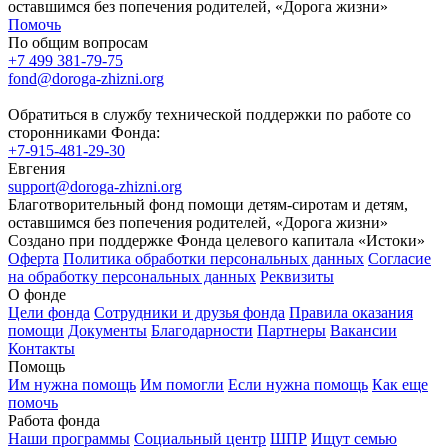
оставшимся без попечения родителей, «Дорога жизни»
Помочь
По общим вопросам
+7 499 381-79-75
fond@doroga-zhizni.org
Обратиться в службу технической поддержки по работе со
сторонниками Фонда:
+7-915-481-29-30
Евгения
support@doroga-zhizni.org
Благотворительный фонд помощи детям-сиротам и детям,
оставшимся без попечения родителей, «Дорога жизни»
Создано при поддержке Фонда целевого капитала «Истоки»
Оферта
Политика обработки персональных данных
Согласие
на обработку персональных данных
Реквизиты
О фонде
Цели фонда
Сотрудники и друзья фонда
Правила оказания
помощи
Документы
Благодарности
Партнеры
Вакансии
Контакты
Помощь
Им нужна помощь
Им помогли
Если нужна помощь
Как еще
помочь
Работа фонда
Наши программы
Социальный центр
ШПР
Ищут семью