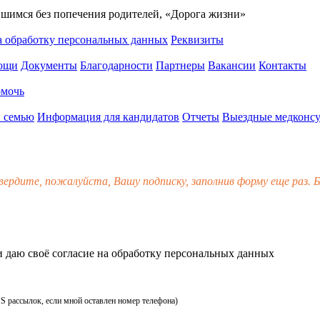
вшимся без попечения родителей, «Дорога жизни»
а обработку персональных данных
Реквизиты
мощи
Документы
Благодарности
Партнеры
Вакансии
Контакты
омочь
 семью
Информация для кандидатов
Отчеты
Выездные медконсу
вердите, пожалуйста, Вашу подписку, заполнив форму еще раз. Б
 даю своё
согласие
на обработку персональных данных
MS рассылок, если мной оставлен номер телефона)