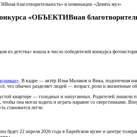
ИВная благотворительность» в номинации «Девять муз»
конкурса «ОБЪЕКТИВная благотворитель
ом из детства» вошла в число победителей конкурса фотоисто
видимые»
. В кадре — актёр Илья Малаков и Вика, подопечная н
сё, что обычно разделяет людей — возраст, роли и жизненные обс
устой квартире — голодных и напуганных. Родителей лишили пра
, чтобы она могла ходить и играть наравне со сверстниками. Вп
уть становится легче.
о будет 22 апреля 2026 года в Еврейском музее и центре толер
раммы.