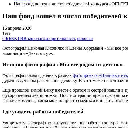
Наш фонд вошел в число победителей конкурса «ОБЪЕКТ
Наш фонд вошел в число победителей 
16 апреля 2026
Теги
ОБЪЕКТИВная благотворительность
новости
Фотография Николая Кисличко и Елены Хоррманн «Мы все род
номинации «Девять муз».
История фотографии «Мы все родом из детства»
Фотография была сделана в рамках
фотопроекта «Видимые-не
дурачится, чтобы рассмешить девочку. В этот момент исчезает в
Ещё прошлой зимой Вику вместе с братом и сестрой нашли в п
с укорочением левой ножки. После операций врачи сделали всё
в такие моменты, когда можно просто смеяться и играть, этот п
Где увидеть работы победителей
Увидеть эту фотографию и другие лучшие работы конкурса можн
победителей номинации «Девять муз» станет частью его прог