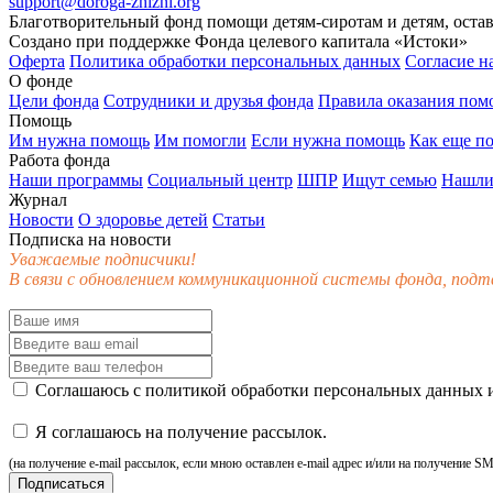
support@doroga-zhizni.org
Благотворительный фонд помощи детям-сиротам и детям, оста
Создано при поддержке Фонда целевого капитала «Истоки»
Оферта
Политика обработки персональных данных
Согласие н
О фонде
Цели фонда
Сотрудники и друзья фонда
Правила оказания по
Помощь
Им нужна помощь
Им помогли
Если нужна помощь
Как еще п
Работа фонда
Наши программы
Социальный центр
ШПР
Ищут семью
Нашли
Журнал
Новости
О здоровье детей
Статьи
Подписка на новости
Уважаемые подписчики!
В связи с обновлением коммуникационной системы фонда, подт
Соглашаюсь с
политикой обработки персональных данных
и
Я соглашаюсь на получение рассылок.
(на получение e-mail рассылок, если мною оставлен e-mail адрес и/или на получение S
Подписаться