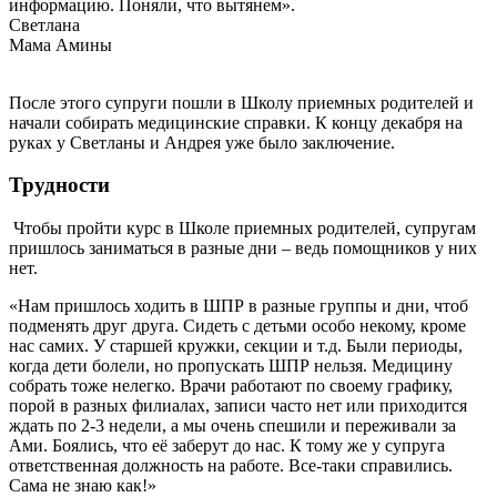
информацию. Поняли, что вытянем».
Светлана
Мама Амины
После этого супруги пошли в Школу приемных родителей и
начали собирать медицинские справки. К концу декабря на
руках у Светланы и Андрея уже было заключение.
Трудности
Чтобы пройти курс в Школе приемных родителей, супругам
пришлось заниматься в разные дни – ведь помощников у них
нет.
«Нам пришлось ходить в ШПР в разные группы и дни, чтоб
подменять друг друга. Сидеть с детьми особо некому, кроме
нас самих. У старшей кружки, секции и т.д. Были периоды,
когда дети болели, но пропускать ШПР нельзя. Медицину
собрать тоже нелегко. Врачи работают по своему графику,
порой в разных филиалах, записи часто нет или приходится
ждать по 2-3 недели, а мы очень спешили и переживали за
Ами. Боялись, что её заберут до нас. К тому же у супруга
ответственная должность на работе. Все-таки справились.
Сама не знаю как!»