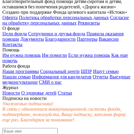
Благотворительный фонд помощи детям-сиротам и детям,
оставшимся без попечения родителей, «Дорога жизни»
Создано при поддержке Фонда целевого капитала «Истоки»
Оферта
Политика обработки персональных данных
Согласие
на обработку персональных данных
Реквизиты
О фонде
Цели фонда
Сотрудники и друзья фонда
Правила оказания
помощи
Документы
Благодарности
Партнеры
Вакансии
Контакты
Помощь
Им нужна помощь
Им помогли
Если нужна помощь
Как еще
помочь
Работа фонда
Наши программы
Социальный центр
ШПР
Ищут семью
Нашли семью
Информация для кандидатов
Отчеты
Выездные
медконсультации
СМИ о нас
Журнал
Новости
О здоровье детей
Статьи
Подписка на новости
Уважаемые подписчики!
В связи с обновлением коммуникационной системы фонда,
подтвердите, пожалуйста, Вашу подписку, заполнив форму
еще раз. Благодарим за понимание!