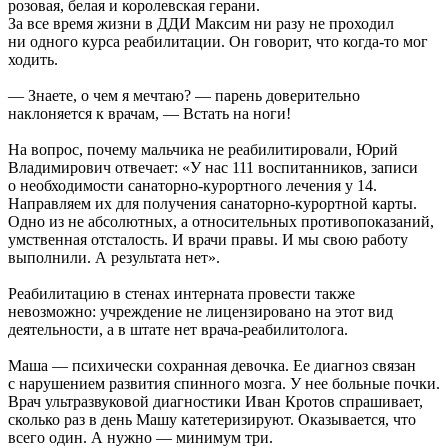
розовая, белая и королевская герани.
За все время жизни в ДДИ Максим ни разу не проходил
ни одного курса реабилитации. Он говорит, что когда-то мог
ходить.
— Знаете, о чем я мечтаю? — парень доверительно
наклоняется к врачам, — Встать на ноги!
На вопрос, почему мальчика не реабилитировали, Юрий
Владимирович отвечает: «У нас 111 воспитанников, записи
о необходимости санаторно-курортного лечения у 14.
Направляем их для получения санаторно-курортной карты.
Одно из не абсолютных, а относительных противопоказаний,
умственная отсталость. И врачи правы. И мы свою работу
выполнили. А результата нет».
Реабилитацию в стенах интерната провести также
невозможно: учреждение не лицензировано на этот вид
деятельности, а в штате нет врача-реабилитолога.
Маша — психически сохранная девочка. Ее диагноз связан
с нарушением развития спинного мозга. У нее больные почки.
Врач ультразвуковой диагностики Иван Кротов спрашивает,
сколько раз в день Машу катетеризируют. Оказывается, что
всего один. А нужно — минимум три.