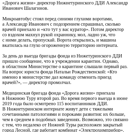
«Дорога жизни» директор Нижнетуринского ДДИ Александр
Иванович Шалагинов.
Микроавтобус стоял перед синими глухими воротами,
а Александр Иванович с подозрением спрашивал, сколько
врачей приехало и «кто тут у вас куратор». Потом директор
со вздохом махнул рукой охраннику, мол, ладно уж, что
с ними делать, пропускай. Ворота открылись, и машина
вкатилась на глухо огороженную территорию интерната.
За день до выезда бригады фонда из Нижетуринского ДДИ
пришло сообщение, что в учреждении карантин. Однако,
в областном Министерстве о карантине слышали первый раз.
На вопрос юриста фонда Натальи Рождественской: «Кто
именно в министерстве дал команду отменить приезд
врачей?», — директор промолчал.
Медицинская бригада фонда «Дорога жизни» приехала
в Нижнюю Туру второй раз. Во время первого выезда в июне
2019 года было осмотрено 115 воспитанников ДДИ.
В Нижнетуринском интернате живут дети с тяжелыми
сочетанными патологиями и пороками развития: их больше,
чем в среднем в подобных заведениях. Возможно, это связано
с тем, что недалеко от Нижней Туры расположен закрытый
город Лесной, где работает комбинат «Электрохимприбор».