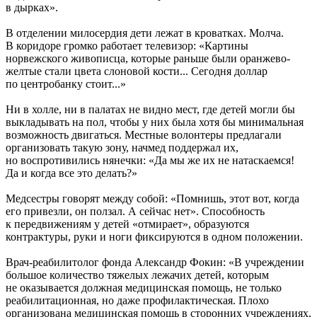
в дырках».
В отделении милосердия дети лежат в кроватках. Молча.
В коридоре громко работает телевизор: «Картины
норвежского живописца, которые раньше были оранжево-
желтые стали цвета слоновой кости... Сегодня доллар
по центробанку стоит...»
Ни в холле, ни в палатах не видно мест, где детей могли бы
выкладывать на пол, чтобы у них была хотя бы минимальная
возможность двигаться. Местные волонтеры предлагали
организовать такую зону, начмед поддержал их,
но воспротивились нянечки: «Да мы же их не натаскаемся!
Да и когда все это делать?»
Медсестры говорят между собой: «Помнишь, этот вот, когда
его привезли, он ползал. А сейчас нет». Способность
к передвижениям у детей «отмирает», образуются
контрактуры, руки и ноги фиксируются в одном положении.
Врач-реабилитолог фонда Александр Фокин: «В учреждении
большое количество тяжелых лежачих детей, которым
не оказывается должная медицинская помощь, не только
реабилитационная, но даже профилактическая. Плохо
организована медицинская помощь в сторонних учреждениях,