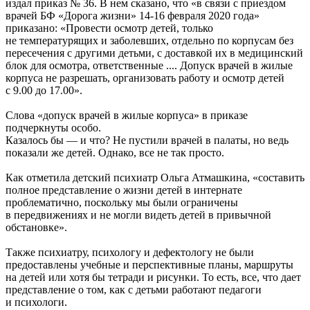
издал приказ № 36. В нем сказано, что «в связи с приездом
врачей БФ «Дорога жизни» 14-16 февраля 2020 года»
приказано: «Провести осмотр детей, только
не температурящих и заболевших, отдельно по корпусам без
пересечения с другими детьми, с доставкой их в медицинский
блок для осмотра, ответственные .... Допуск врачей в жилые
корпуса не разрешать, организовать работу и осмотр детей
с 9.00 до 17.00».
Слова «допуск врачей в жилые корпуса» в приказе
подчеркнуты особо.
Казалось бы — и что? Не пустили врачей в палаты, но ведь
показали же детей. Однако, все не так просто.
Как отметила детский психиатр Ольга Атмашкина, «составить
полное представление о жизни детей в интернате
проблематично, поскольку мы были ограничены
в передвижениях и не могли видеть детей в привычной
обстановке».
Также психиатру, психологу и дефектологу не были
предоставлены учебные и перспективные планы, маршруты
на детей или хотя бы тетради и рисунки. То есть, все, что дает
представление о том, как с детьми работают педагоги
и психологи.