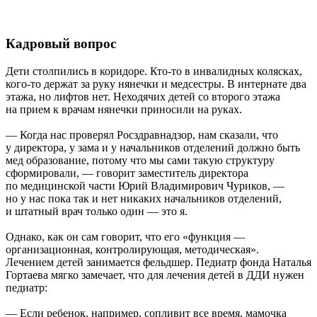
Кадровый вопрос
Дети столпились в коридоре. Кто-то в инвалидных колясках,
кого-то держат за руку нянечки и медсестры. В интернате два
этажа, но лифтов нет. Неходячих детей со второго этажа
на прием к врачам нянечки приносили на руках.
— Когда нас проверял Росздравнадзор, нам сказали, что
у директора, у зама и у начальников отделений должно быть
мед образование, потому что мы сами такую структуру
сформировали, — говорит заместитель директора
по медицинской части Юрий Владимирович Чуриков, —
но у нас пока так и нет никаких начальников отделений,
и штатный врач только один — это я.
Однако, как он сам говорит, что его «функция —
организационная, контролирующая, методическая».
Лечением детей занимается фельдшер. Педиатр фонда Наталья
Гортаева мягко замечает, что для лечения детей в ДДИ нужен
педиатр:
— Если ребенок, например, сопливит все время, мамочка