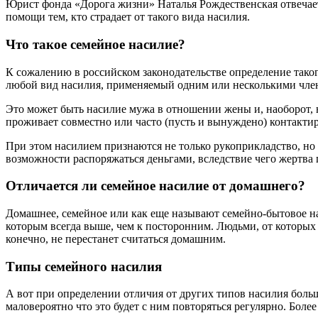
Юрист фонда «Дорога жизни» Наталья Рождественская отвечает 
помощи тем, кто страдает от такого вида насилия.
Что такое семейное насилие?
К сожалению в российском законодательстве определение таког
любой вид насилия, применяемый одним или несколькими член
Это может быть насилие мужа в отношении жены и, наоборот, 
проживает совместно или часто (пусть и вынуждено) контакти
При этом насилием признаются не только рукоприкладство, но 
возможности распоряжаться деньгами, вследствие чего жертва п
Отличается ли семейное насилие от домашнего?
Домашнее, семейное или как еще называют семейно-бытовое на
которым всегда выше, чем к посторонним. Людьми, от которых 
конечно, не перестанет считаться домашним.
Типы семейного насилия
А вот при определении отличия от других типов насилия боль
маловероятно что это будет с ним повторяться регулярно. Боле