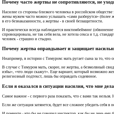
Почему часто жертвы не сопротивляются, не уход
Насилие со стороны близкого человека в российском обществе 
жены мужем часто можно услышать «сами разберутся» (более же
в его безнаказанности, а жертвы - в своей беззащитности.
И практически всегда наблюдается виктимбейминг (обвинение 
спровоцировала, не так себя вела, не хотела секса и т.д. ста
человек - страшно и стыдно.
Почему жертва оправдывает и защищает насиль
Ннапример, в истории с Тимуром: мать ругает сына за то, что 
В случае с Тимуром мать, скорее, не жертва, а безмолвный сви
избы», «что люди скажут». Еще вариант, который возможно жен
религиозный подтекст, лишь бы оправдать содеянное.
Если я оказался в ситуации насилия, что мне дел
Самое важное - с первого раза показать, что с вами так нель
Если же ситуация затянется, будет все сложнее убедить себя в
И помните - что бы не говорил инспектор, как бы не лень ему 