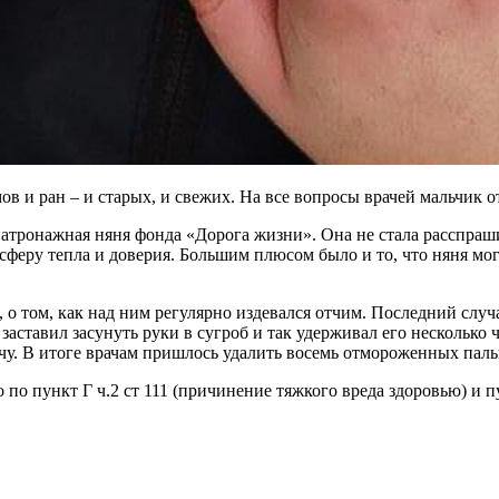
в и ран – и старых, и свежих. На все вопросы врачей мальчик о
атронажная няня фонда «Дорога жизни». Она не стала расспраши
феру тепла и доверия. Большим плюсом было и то, что няня могл
, о том, как над ним регулярно издевался отчим. Последний слу
аставил засунуть руки в сугроб и так удерживал его несколько ч
ачу. В итоге врачам пришлось удалить восемь отмороженных паль
по пункт Г ч.2 ст 111 (причинение тяжкого вреда здоровью) и пу