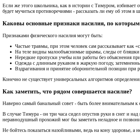
Если же этого школьника, как в истории с Тимуром, избивает от
будет мучиться противоречиями - рассказать ли ему об этом в
Каковы основные признаки насилия, по которым
Признаками физического насилия могут быть:
Частые травмы, при этом человек сам рассказывает как «с
На теле видны малообъяснимые шрамы, следы от бляшки р
Нередкие пропуски учебы или работы без объяснения пр
Одежда с длинным рукавом в жаркую погоду, затемненн
Вздрагивания и принятие оборонительной позиции при р
Конечно не существует универсальных алгоритмов определения
Как заметить, что рядом совершается насилие?
Наверно самый банальный совет - быть более внимательным к 
В случае Тимура - он три часа сидел опустив руки в снег и на
неравнодушный прохожий мог бы заметить неладное и позвонит
Не бойтесь показаться назойливыми, ведь на кону здоровье, а н