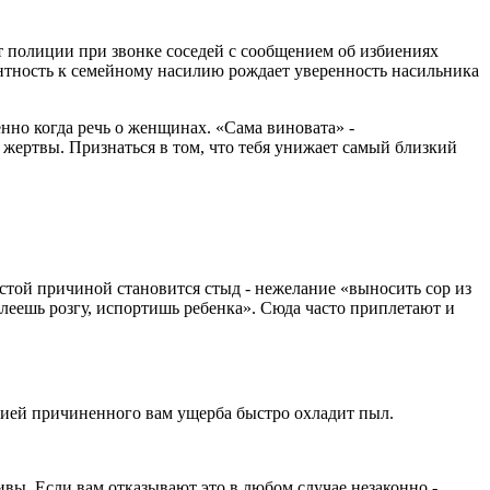
от полиции при звонке соседей с сообщением об избиениях
антность к семейному насилию рождает уверенность насильника
нно когда речь о женщинах. «Сама виновата» -
й жертвы. Признаться в том, что тебя унижает самый близкий
Частой причиной становится стыд - нежелание «выносить сор из
алеешь розгу, испортишь ребенка». Сюда часто приплетают и
ацией причиненного вам ущерба быстро охладит пыл.
чивы. Если вам отказывают это в любом случае незаконно -