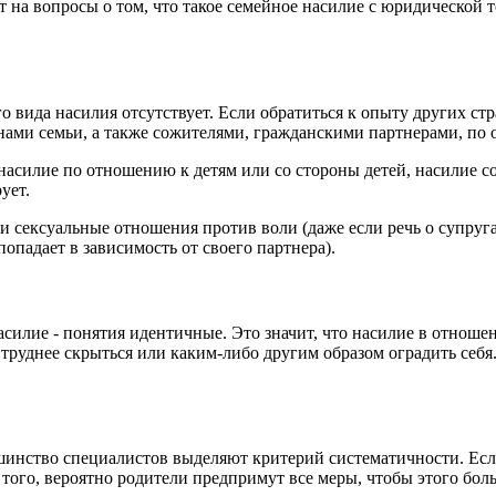
на вопросы о том, что такое семейное насилие с юридической т
о вида насилия отсутствует. Если обратиться к опыту других ст
ами семьи, а также сожителями, гражданскими партнерами, по 
насилие по отношению к детям или со стороны детей, насилие с
рует.
и сексуальные отношения против воли (даже если речь о супруга
опадает в зависимость от своего партнера).
силие - понятия идентичные. Это значит, что насилие в отноше
труднее скрыться или каким-либо другим образом оградить себя.
шинство специалистов выделяют критерий систематичности. Если
е того, вероятно родители предпримут все меры, чтобы этого бо