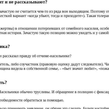
ят и не рассказывают?
зачастую не считается чем-то из ряда вон выходящим. Поэтому 
сткий вариант «когда убьют, тогда и приходите»). Такая толер
жертвы) в отношении потерпевших от семейного насилия, особе
ндартная история. Зачастую такую позицию можно увидеть и у само
ника?
он рассказал правду об отчиме-насильнике?
детель, либо соучастник (правовую оценку дадут следователи). 
щина видела в собственной семье, - «бьет значит любит», «пож
ать?
зя. Насильники обычно трусливы. И обращение в полицию с фикс
 необходимости обратиться за помощью.
было принимать заявление, он обязан это сделать. Будьте настой