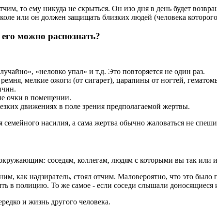
чим, то ему никуда не скрыться. Он изо дня в день будет возвращ
 школе или он должен защищать близких людей (человека которог
 его можно распознать?
лучайно», «неловко упал» и т.д. Это повторяется не один раз.
емня, мелкие ожоги (от сигарет), царапины от ногтей, гематом
ичин.
ые очки в помещении.
езких движениях в поле зрения предполагаемой жертвы.
 семейного насилия, а сама жертва обычно жаловаться не спеши
окружающим: соседям, коллегам, людям с которыми вы так или и
д ним, как надзиратель, стоял отчим. Маловероятно, что это был
ь в полицию. То же самое - если соседи слышали доносящиеся 
ередко и жизнь другого человека.