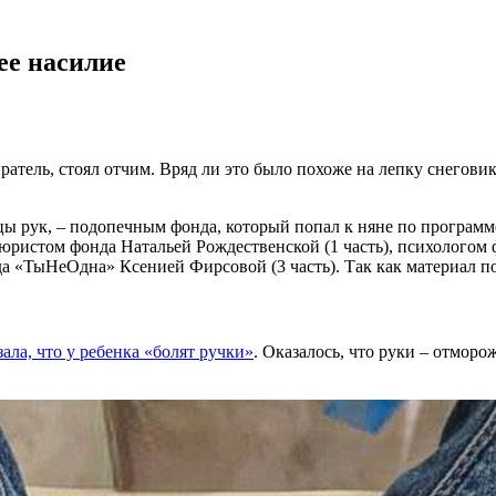
ее насилие
дзиратель, стоял отчим. Вряд ли это было похоже на лепку снег
цы рук, – подопечным фонда, который попал к няне по програм
 юристом фонда Натальей Рождественской (1 часть), психологом 
а «ТыНеОдна» Ксенией Фирсовой (3 часть). Так как материал п
ла, что у ребенка «болят ручки»
. Оказалось, что руки – отморо