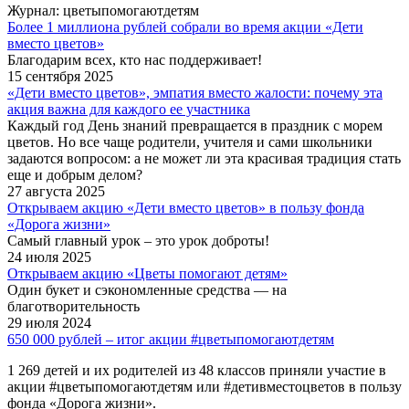
Журнал: цветыпомогаютдетям
Более 1 миллиона рублей собрали во время акции «Дети
вместо цветов»
Благодарим всех, кто нас поддерживает!
15 сентября 2025
«Дети вместо цветов», эмпатия вместо жалости: почему эта
акция важна для каждого ее участника
Каждый год День знаний превращается в праздник с морем
цветов. Но все чаще родители, учителя и сами школьники
задаются вопросом: а не может ли эта красивая традиция стать
еще и добрым делом?
27 августа 2025
Открываем акцию «Дети вместо цветов» в пользу фонда
«Дорога жизни»
Самый главный урок – это урок доброты!
24 июля 2025
Открываем акцию «Цветы помогают детям»
Один букет и сэкономленные средства — на
благотворительность
29 июля 2024
650 000 рублей – итог акции #цветыпомогаютдетям
1 269 детей и их родителей из 48 классов приняли участие в
акции #цветыпомогаютдетям или #детивместоцветов в пользу
фонда «Дорога жизни».