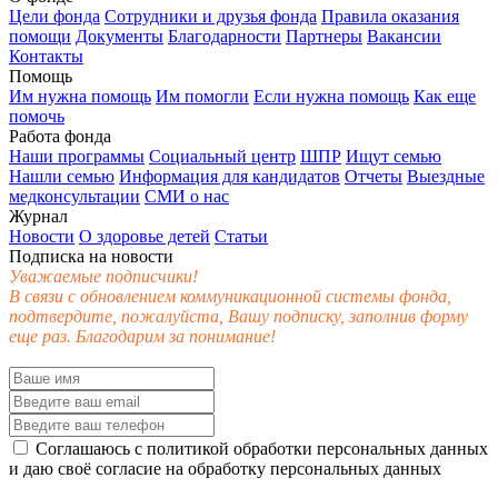
Цели фонда
Сотрудники и друзья фонда
Правила оказания
помощи
Документы
Благодарности
Партнеры
Вакансии
Контакты
Помощь
Им нужна помощь
Им помогли
Если нужна помощь
Как еще
помочь
Работа фонда
Наши программы
Социальный центр
ШПР
Ищут семью
Нашли семью
Информация для кандидатов
Отчеты
Выездные
медконсультации
СМИ о нас
Журнал
Новости
О здоровье детей
Статьи
Подписка на новости
Уважаемые подписчики!
В связи с обновлением коммуникационной системы фонда,
подтвердите, пожалуйста, Вашу подписку, заполнив форму
еще раз. Благодарим за понимание!
Соглашаюсь с
политикой обработки персональных данных
и даю своё
согласие
на обработку персональных данных