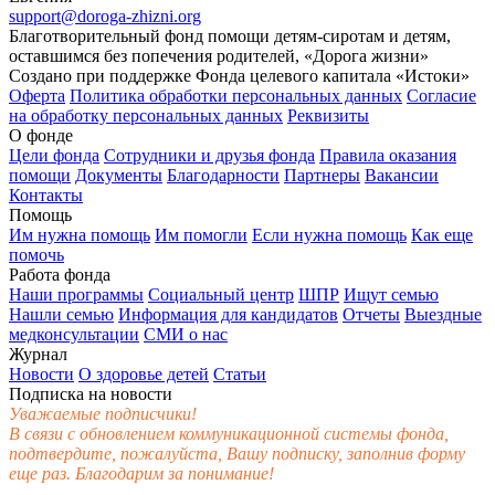
support@doroga-zhizni.org
Благотворительный фонд помощи детям-сиротам и детям,
оставшимся без попечения родителей, «Дорога жизни»
Создано при поддержке Фонда целевого капитала «Истоки»
Оферта
Политика обработки персональных данных
Согласие
на обработку персональных данных
Реквизиты
О фонде
Цели фонда
Сотрудники и друзья фонда
Правила оказания
помощи
Документы
Благодарности
Партнеры
Вакансии
Контакты
Помощь
Им нужна помощь
Им помогли
Если нужна помощь
Как еще
помочь
Работа фонда
Наши программы
Социальный центр
ШПР
Ищут семью
Нашли семью
Информация для кандидатов
Отчеты
Выездные
медконсультации
СМИ о нас
Журнал
Новости
О здоровье детей
Статьи
Подписка на новости
Уважаемые подписчики!
В связи с обновлением коммуникационной системы фонда,
подтвердите, пожалуйста, Вашу подписку, заполнив форму
еще раз. Благодарим за понимание!