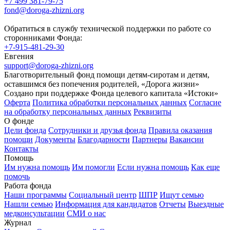
+7 499 381-79-75
fond@doroga-zhizni.org
Обратиться в службу технической поддержки по работе со
сторонниками Фонда:
+7-915-481-29-30
Евгения
support@doroga-zhizni.org
Благотворительный фонд помощи детям-сиротам и детям,
оставшимся без попечения родителей, «Дорога жизни»
Создано при поддержке Фонда целевого капитала «Истоки»
Оферта
Политика обработки персональных данных
Согласие
на обработку персональных данных
Реквизиты
О фонде
Цели фонда
Сотрудники и друзья фонда
Правила оказания
помощи
Документы
Благодарности
Партнеры
Вакансии
Контакты
Помощь
Им нужна помощь
Им помогли
Если нужна помощь
Как еще
помочь
Работа фонда
Наши программы
Социальный центр
ШПР
Ищут семью
Нашли семью
Информация для кандидатов
Отчеты
Выездные
медконсультации
СМИ о нас
Журнал