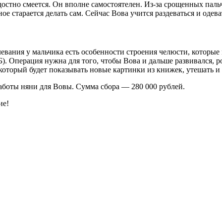
стно смеется. Он вполне самостоятелен. Из-за срощенных пальч
ое старается делать сам. Сейчас Вова учится раздеваться и одева
олевания у мальчика есть особенности строения челюсти, которы
. Операция нужна для того, чтобы Вова и дальше развивался, р
оторый будет показывать новые картинки из книжек, утешать и 
аботы няни для Вовы. Сумма сбора — 280 000 рублей.
ие!