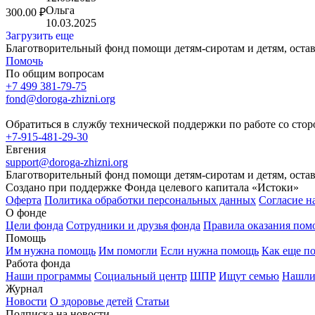
Ольга
300.00 ₽
10.03.2025
Загрузить еще
Благотворительный фонд помощи детям-сиротам и детям, оста
Помочь
По общим вопросам
+7 499 381-79-75
fond@doroga-zhizni.org
Обратиться в службу технической поддержки по работе со сто
+7-915-481-29-30
Евгения
support@doroga-zhizni.org
Благотворительный фонд помощи детям-сиротам и детям, оста
Создано при поддержке Фонда целевого капитала «Истоки»
Оферта
Политика обработки персональных данных
Согласие н
О фонде
Цели фонда
Сотрудники и друзья фонда
Правила оказания по
Помощь
Им нужна помощь
Им помогли
Если нужна помощь
Как еще п
Работа фонда
Наши программы
Социальный центр
ШПР
Ищут семью
Нашли
Журнал
Новости
О здоровье детей
Статьи
Подписка на новости