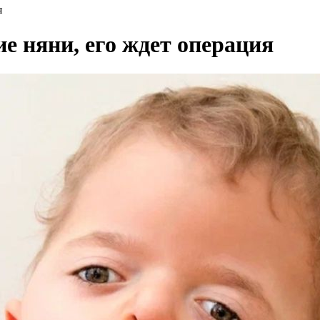
я
е няни, его ждет операция