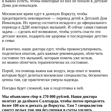
и важно успеть, чтобы некоторые из них не попали в Детские
Дома для инвалидов.
Московские врачи едут в далекую Воркуту, чтобы
предотвратить невозвратное —
перевод детей в Детский Дом
Инвалидов. Их приезд состоится незадолго до официального
перевода в ДДИ некоторых малышей. И сейчас самая главная
задача —
сделать всё возможное, чтобы успеть спасти эти
детские жизни, подарить им здоровье и последующее детство
в семье.
И конечно, наши доктора едут, чтобы проконсультировать,
поделиться опытом, дать важные рекомендации, облегчить
состояние тех малышей, которым помочь уже нельзя,
но можно облегчить терапевтически их состояние.
Порой, эта помощь важна как воздух, ведь опыт и знания,
которым будут делиться московские специалисты, бесконечно
ценны там, где практически умерла надежда.
Поездка будет сложной, как и подготовка к ней.
Мы объявляем сбор в 270 000 рублей. Наши доктора
полетят до далёкого Салехарда, чтобы потом преодолеть
более 100 км и доехать до Воркуты. Там 7 специалистов
смогут целых три дня без спешки и суеты уделить