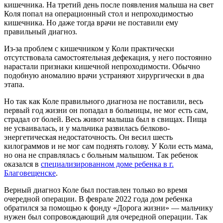
кишечника. На третий день после появления малыша на свет
Коля попал на операционный стол и непроходимостью
кишечника. Но даже тогда врачи не поставили ему
правильный диагноз.
Из-за проблем с кишечником у Коли практически
отсутствовала самостоятельная дефекация, у него постоянно
нарастали признаки кишечной непроходимости. Обычно
подобную аномалию врачи устраняют хирургически в два
этапа.
Но так как Коле правильного диагноза не поставили, весь
первый год жизни он попадал в больницы, не мог есть сам,
страдал от болей. Весь живот малыша был в свищах. Пища
не усваивалась, и у мальчика развилась белково-
энергетическая недостаточность. Он весил шесть
килограммов и не мог сам поднять голову. У Коли есть мама,
но она не справлялась с больным малышом. Так ребенок
оказался в
специализированном доме ребенка в г.
Благовещенске
.
Верный диагноз Коле был поставлен только во время
очередной операции. В феврале 2022 года дом ребенка
обратился за помощью к фонду «Дорога жизни» — мальчику
нужен был сопровождающий для очередной операции. Так