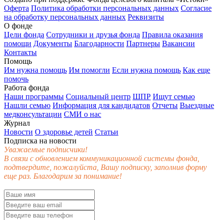
Оферта
Политика обработки персональных данных
Согласие
на обработку персональных данных
Реквизиты
О фонде
Цели фонда
Сотрудники и друзья фонда
Правила оказания
помощи
Документы
Благодарности
Партнеры
Вакансии
Контакты
Помощь
Им нужна помощь
Им помогли
Если нужна помощь
Как еще
помочь
Работа фонда
Наши программы
Социальный центр
ШПР
Ищут семью
Нашли семью
Информация для кандидатов
Отчеты
Выездные
медконсультации
СМИ о нас
Журнал
Новости
О здоровье детей
Статьи
Подписка на новости
Уважаемые подписчики!
В связи с обновлением коммуникационной системы фонда,
подтвердите, пожалуйста, Вашу подписку, заполнив форму
еще раз. Благодарим за понимание!