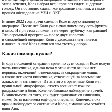
этапа лечения, Коля набрал вес, научился сидеть и держать
голову. Он постоянно сдавал контрольные анализы, а также
прошёл обследование УЗИ и ЭКГ.
В июне 2022 года врачи сделали Коле вторую плановую
операцию. После неё Коля уже начал понемногу есть фрукты
и мясо. И при этом с ложки, а не через трубочку, как раньше!
Это огромный прогресс — после двух колостом
и сложнейшей операции Коля с удовольствием тянется
к ложке. А ещё Коля научился сам стоять у опоры.
Какая помощь нужна?
В ходе последней операции врачи по сути создали Коле новую
часть кишечника, однако пока у этой части кишки нет
нервных окончаний, отвечающих за сокращение мышц,
а также нет части кишечника, отвечающей за всасывание
жидкости и витаминов. Из-за этого в организме Коли нет
правильной микрофлоры, отчего возникает кожное
раздражение и боли. Коле необходимо наблюдение врачей.
В зависимости от того, как будет приживаться кишечник,
может быть назначена ещё одна операция. Конечно, пока
врачи наблюдают за состоянием Коли, с мальчиком остаётся
няня Аня.