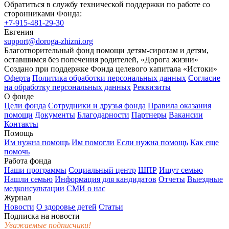
Обратиться в службу технической поддержки по работе со
сторонниками Фонда:
+7-915-481-29-30
Евгения
support@doroga-zhizni.org
Благотворительный фонд помощи детям-сиротам и детям,
оставшимся без попечения родителей, «Дорога жизни»
Создано при поддержке Фонда целевого капитала «Истоки»
Оферта
Политика обработки персональных данных
Согласие
на обработку персональных данных
Реквизиты
О фонде
Цели фонда
Сотрудники и друзья фонда
Правила оказания
помощи
Документы
Благодарности
Партнеры
Вакансии
Контакты
Помощь
Им нужна помощь
Им помогли
Если нужна помощь
Как еще
помочь
Работа фонда
Наши программы
Социальный центр
ШПР
Ищут семью
Нашли семью
Информация для кандидатов
Отчеты
Выездные
медконсультации
СМИ о нас
Журнал
Новости
О здоровье детей
Статьи
Подписка на новости
Уважаемые подписчики!