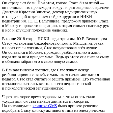
Он страдал от боли. При этом, голова Стаса была ясной —
он понимал, что происходит вокруг и разговаривал с врачами.
Дмитрий Юрьевич Зиненко, доктор медицинских наук
и заведующий отделением нейрохирургии в НИКИ
педиатрии им. Ю. Е. Вельтищева, предложил привезти Стаса
в Москву и провести операцию, которая снимет спастику рук
и ног и улучшит положение мальчика.
В конце 2018 года в НИКИ педиатрии им. Ю.Е. Вельтищева
Стасу установили баклофеновую помпу. Мышцы на руках
и ногах стали мягкими, Стас почувствовал себя лучше.
Он оставался в Москве, проходил реабилитацию и ждал,
когда же за ним приедет мама. Ведь до этого она писала сыну
и обещала забрать его в свою новую семью.
В
Елизаветинском хосписе, где Стас живет между
реабилитациями с няней, с мальчиком начал заниматься
педагог. Стас стал считать и решать примеры. Его умственная
отсталость оказалась всего-навсего педагогической
и психологической запущенностью.
Через некоторое время здоровье мальчика опять стало
ухудшаться: он стал меньше двигаться и говорить.
На консилиуме в
клинике GMS
было принято решение
подобрать Стасу коляску активного типа на электрическом