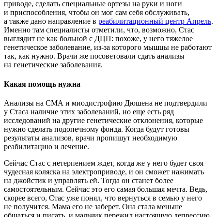
приводе, сделать специальные ортезы на руки и ноги
и приспособления, чтобы он мог сам себя обслуживать,
а также дано направление в
реабилитационный центр Апрель
.
Именно там специалисты отметили, что, возможно, Стас
выглядит не как больной с ДЦП: похоже, у него тяжелое
генетическое заболевание, из-за которого мышцы не работают
так, как нужно. Врачи же посоветовали сдать анализы
на генетические заболевания.
Какая помощь нужна
Анализы на СМА и миодистрофию Дюшена не подтвердили
у Стаса наличие этих заболеваний, но еще есть ряд
исследований на другие генетические отклонения, которые
нужно сделать подопечному фонда. Когда будут готовы
результаты анализов, врачи пропишут необходимую
реабилитацию и лечение.
Сейчас Стас с нетерпением ждет, когда же у него будет своя
чудесная коляска на электроприводе, и он сможет нажимать
на джойстик и управлять ей. Тогда он станет более
самостоятельным. Сейчас это его самая большая мечта. Ведь,
скорее всего, Стас уже понял, что вернуться в семью у него
не получится. Мама его не заберет. Она стала меньше
общаться и писать, и мальчик пережил настоящую депрессию.