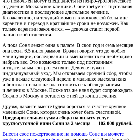
что помочь ей могут специалисты из нейро-урологического
отделения Московской клиники. Соне требуется тщательная
диагностика и последующее длительное лечение.
К сожалению, на текущий момент в московской больнице
карантин и перевод в кратчайшие сроки не возможен. Как
только карантин закончится, —
девочка станет первой
пациенткой отделения.
А пока Соня лежит одна в палате. В свои год и семь месяцев
она весит 6,5 килограммов. Врачи говорят, что до любых
манипуляций, обследований и вмешательств ей необходимо
набрать вес. Это возможно только под постоянным
и тщательным контролем няни. Девочке нужен
индивидуальный уход. Мы открываем срочный сбор, чтобы
уже в начале следующей недели к малышке выехала няня
и безотлагательно начала готовить ее к обследованиям
и лечению в Москве.
Позже эта же няня будет сопровождать
Софию в Москву и останется с ней до конца лечения.
Друзья, давайте вместе будем бороться за счастье хрупкой
маленькой Сони, которая очень хочет быть счастливой.
Предварительная сумма сбора на оплату услуг
круглосуточной няни Сони за 2 месяца —
102 000 рублей.
Внести свое пожертвование на помощь Соне вы можете
удобным для вас способом
, сделав пометку " Для Сониной