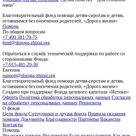
няни"
Благотворительный фонд помощи детям-сиротам и детям,
оставшимся без попечения родителей, «Дорога жизни»
Помочь
По общим вопросам
+7 499 381-79-75
fond@doroga-zhizni.org
Обратиться в службу технической поддержки по работе со
сторонниками Фонда:
+7-915-481-29-30
Евгения
support@doroga-zhizni.org
Благотворительный фонд помощи детям-сиротам и детям,
оставшимся без попечения родителей, «Дорога жизни»
Создано при поддержке Фонда целевого капитала «Истоки»
Оферта
Политика обработки персональных данных
Согласие
на обработку персональных данных
Реквизиты
О фонде
Цели фонда
Сотрудники и друзья фонда
Правила оказания
помощи
Документы
Благодарности
Партнеры
Вакансии
Контакты
Помощь
Им нужна помощь
Им помогли
Если нужна помощь
Как еще