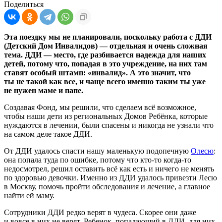
Поделиться
Эта поездку мы не планировали, поскольку работа с ДДИ
(Детский Дом Инвалидов) —
отдельная и очень сложная
тема.
ДДИ — место, где разбивается надежда для наших
детей, потому
что, попадая в это учреждение, на них там
ставят
особый штамп: «инвалид».
А это значит,
что
ты не такой как все, и чаще всего именно таким ты уже
не нужен маме и папе.
Создавая Фонд, мы решили, что сделаем всё возможное,
чтобы наши дети из региональных Домов Ребёнка, которые
нуждаются в лечении,
были спасены и никогда не узнали что
на самом деле такое ДДИ.
От ДДИ удалось спасти нашу маленькую подопечную
Олесю
:
она попала туда по ошибке, потому что кто-то когда-то
недосмотрел, решил оставить всё как есть и ничего не менять
по здоровью девочки. Именно из ДДИ удалось привезти Лесю
в Москву, помочь пройти обследования и лечение, а главное
найти ей маму.
Сотрудники ДДИ редко верят в чудеса. Скорее они даже
и вовсе в них не верят. Ребенок, попадающий в ДДИ, для них