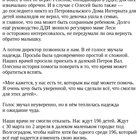
изначально обречен. И в случае с Олесей было также
—
до последнего никто из Петроввальского Дома Интерната для
детей инвалидов не верил, что девочка ушла в семью,
и главное, что она может быть сохранным ребенком. Долго
ещё руководство ДДИ звонило регулярно маме Леси
и осторожно интересовалось, не передумали ли она вернуть
обратно малышку.
А потом директор позвонила и нам. В её голосе звучала
надежда. Просьба была
одновременно простой и сложной.
Наших врачей просили приехать в далекий Петров Вал.
Олесина история помогла поверить в то, что время может
обратиться вспять.
«Мне кажется, у нас есть те, которым вы ещё можете помочь.
Я очень хочу быть уверенной, что мы сделали всё, что смогли
для этих детей».
Голос звучал неуверенно, но в нём теплилась надежда
и ожидание чуда.
Наши врачи не смогли отказать. Нас ждут 196 детей. Ждут
с 30 марта по 2 апреля в далеком маленьком городке под
Волгоградом, чтобы найти хотя бы одного среди 196, который
всё ещё надеется изменить свою жизнь.