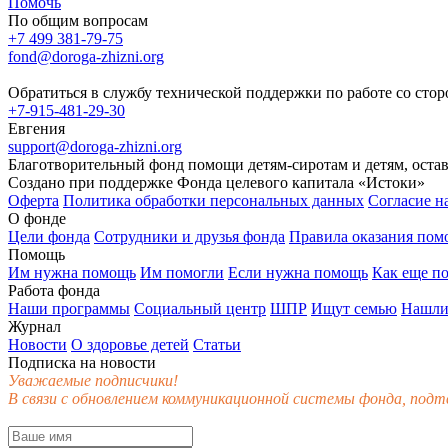
Помочь
По общим вопросам
+7 499 381-79-75
fond@doroga-zhizni.org
Обратиться в службу технической поддержки по работе со сто
+7-915-481-29-30
Евгения
support@doroga-zhizni.org
Благотворительный фонд помощи детям-сиротам и детям, оста
Создано при поддержке Фонда целевого капитала «Истоки»
Оферта
Политика обработки персональных данных
Согласие н
О фонде
Цели фонда
Сотрудники и друзья фонда
Правила оказания по
Помощь
Им нужна помощь
Им помогли
Если нужна помощь
Как еще п
Работа фонда
Наши программы
Социальный центр
ШПР
Ищут семью
Нашли
Журнал
Новости
О здоровье детей
Статьи
Подписка на новости
Уважаемые подписчики!
В связи с обновлением коммуникационной системы фонда, подт