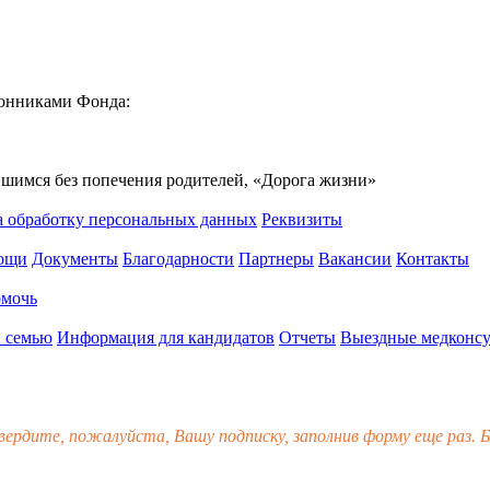
ронниками Фонда:
вшимся без попечения родителей, «Дорога жизни»
а обработку персональных данных
Реквизиты
мощи
Документы
Благодарности
Партнеры
Вакансии
Контакты
омочь
 семью
Информация для кандидатов
Отчеты
Выездные медконсу
вердите, пожалуйста, Вашу подписку, заполнив форму еще раз. Б