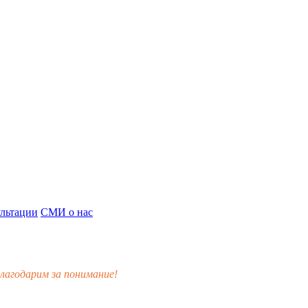
льтации
СМИ о нас
лагодарим за понимание!