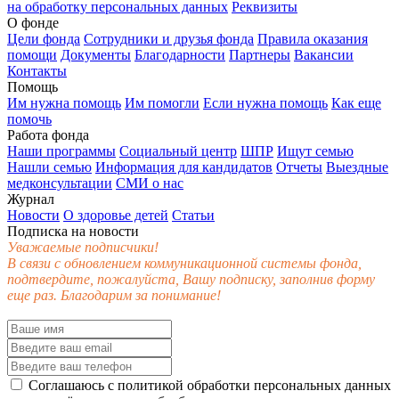
на обработку персональных данных
Реквизиты
О фонде
Цели фонда
Сотрудники и друзья фонда
Правила оказания
помощи
Документы
Благодарности
Партнеры
Вакансии
Контакты
Помощь
Им нужна помощь
Им помогли
Если нужна помощь
Как еще
помочь
Работа фонда
Наши программы
Социальный центр
ШПР
Ищут семью
Нашли семью
Информация для кандидатов
Отчеты
Выездные
медконсультации
СМИ о нас
Журнал
Новости
О здоровье детей
Статьи
Подписка на новости
Уважаемые подписчики!
В связи с обновлением коммуникационной системы фонда,
подтвердите, пожалуйста, Вашу подписку, заполнив форму
еще раз. Благодарим за понимание!
Соглашаюсь с
политикой обработки персональных данных