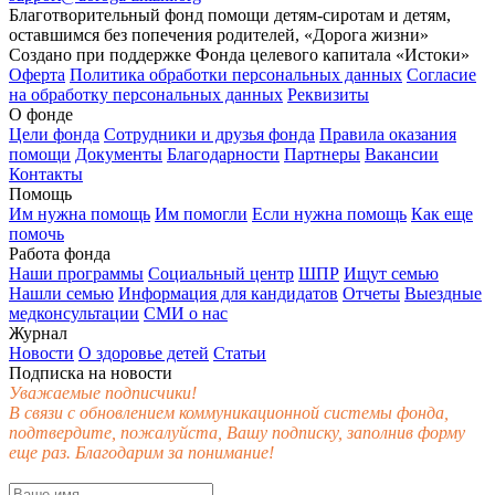
Благотворительный фонд помощи детям-сиротам и детям,
оставшимся без попечения родителей, «Дорога жизни»
Создано при поддержке Фонда целевого капитала «Истоки»
Оферта
Политика обработки персональных данных
Согласие
на обработку персональных данных
Реквизиты
О фонде
Цели фонда
Сотрудники и друзья фонда
Правила оказания
помощи
Документы
Благодарности
Партнеры
Вакансии
Контакты
Помощь
Им нужна помощь
Им помогли
Если нужна помощь
Как еще
помочь
Работа фонда
Наши программы
Социальный центр
ШПР
Ищут семью
Нашли семью
Информация для кандидатов
Отчеты
Выездные
медконсультации
СМИ о нас
Журнал
Новости
О здоровье детей
Статьи
Подписка на новости
Уважаемые подписчики!
В связи с обновлением коммуникационной системы фонда,
подтвердите, пожалуйста, Вашу подписку, заполнив форму
еще раз. Благодарим за понимание!