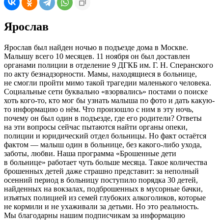
Ярослав
Ярослав был найден ночью в подъезде дома в Москве.
Малышу всего 10 месяцев. 11 ноября он был доставлен
органами полиции в отделение 9 ДГКБ им. Г. Н. Сперанского
по акту безнадзорности. Мамы, находящиеся в больнице,
не смогли пройти мимо такой трагедии маленького человека.
Социальные сети буквально «взорвались» постами о поиске
хоть кого-то, кто мог бы узнать малыша по фото и дать какую-
то информацию о нём. Что произошло с ним в эту ночь,
почему он был один в подъезде, где его родители? Ответы
на эти вопросы сейчас пытаются найти органы опеки,
полиции и юридический отдел больницы. Но факт остаётся
фактом — малыш один в больнице, без какого-либо ухода,
заботы, любви. Наша программа «Брошенные дети
в больнице» работает чуть больше месяца. Такое количества
брошенных детей даже страшно представит: за неполный
осенний период в больницу поступило порядка 30 детей,
найденных на вокзалах, подброшенных в мусорные бачки,
изъятых полицией из семей глубоких алкоголиков, которые
не кормили и не ухаживали за детьми. Но это реальность.
Мы благодарны нашим подписчикам за информацию