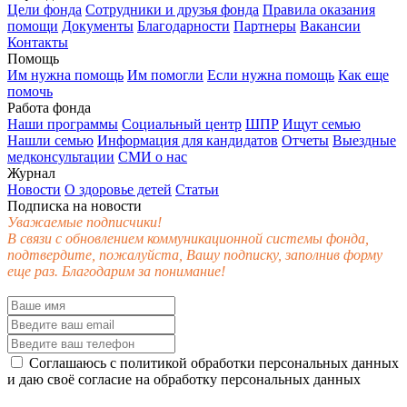
Цели фонда
Сотрудники и друзья фонда
Правила оказания
помощи
Документы
Благодарности
Партнеры
Вакансии
Контакты
Помощь
Им нужна помощь
Им помогли
Если нужна помощь
Как еще
помочь
Работа фонда
Наши программы
Социальный центр
ШПР
Ищут семью
Нашли семью
Информация для кандидатов
Отчеты
Выездные
медконсультации
СМИ о нас
Журнал
Новости
О здоровье детей
Статьи
Подписка на новости
Уважаемые подписчики!
В связи с обновлением коммуникационной системы фонда,
подтвердите, пожалуйста, Вашу подписку, заполнив форму
еще раз. Благодарим за понимание!
Соглашаюсь с
политикой обработки персональных данных
и даю своё
согласие
на обработку персональных данных