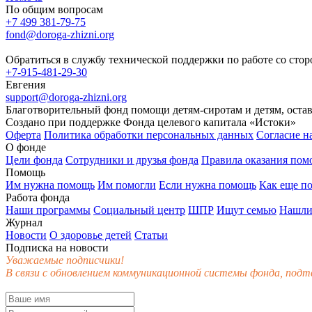
По общим вопросам
+7 499 381-79-75
fond@doroga-zhizni.org
Обратиться в службу технической поддержки по работе со сто
+7-915-481-29-30
Евгения
support@doroga-zhizni.org
Благотворительный фонд помощи детям-сиротам и детям, оста
Создано при поддержке Фонда целевого капитала «Истоки»
Оферта
Политика обработки персональных данных
Согласие н
О фонде
Цели фонда
Сотрудники и друзья фонда
Правила оказания по
Помощь
Им нужна помощь
Им помогли
Если нужна помощь
Как еще п
Работа фонда
Наши программы
Социальный центр
ШПР
Ищут семью
Нашли
Журнал
Новости
О здоровье детей
Статьи
Подписка на новости
Уважаемые подписчики!
В связи с обновлением коммуникационной системы фонда, подт