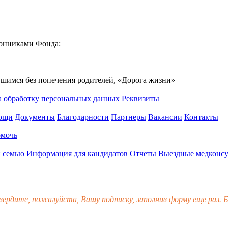
ронниками Фонда:
вшимся без попечения родителей, «Дорога жизни»
а обработку персональных данных
Реквизиты
мощи
Документы
Благодарности
Партнеры
Вакансии
Контакты
омочь
 семью
Информация для кандидатов
Отчеты
Выездные медконсу
вердите, пожалуйста, Вашу подписку, заполнив форму еще раз. Б