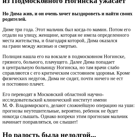
из Подмосковного Ногинска ужасает
Но Дима жив, и он очень хочет выздороветь и найти своих
родителей.
Диме три года. Этот мальчик был когда-то мамин. Потом его
отдали на улицу, женщине, которая не имела определенного
места жительства, и благодаря которой, Дима оказался
на грани между жизнью и смертью.
Полиция нашла его на вокзале в подмосковном Ногинске,
грязного, больного, плачущего. Далее Дима попадает
в центральную больницу Ногинска, но там врачи слабо
справляются с его критическим состоянием здоровья. Кроме
физических недугов, Дима не сидит, почти ничего не ест
и постоянно плачет.
Его переводят в Московский областной научно-
исследовательский клинический институт имени
М. Ф. Владимирского, делают сложнейшую операцию на уши:
прогнозы неутешительные, вероятно, ребенок не будет
никогда слышать. Однако вопреки этим прогнозам мальчик
начинает поправляться, он слышит!
Но радость была недолгой...