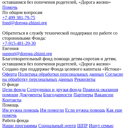
оставшимся без попечения родителей, «Дорога жизни»
Помочь
По общим вопросам
+7 499 381-79-75
fond@doroga-zhizni.org
Обратиться в службу технической поддержки по работе со
сторонниками Фонда:
+7-915-481-29-30
Евгения
support@doroga-zhizni.org
Благотворительный фонд помощи детям-сиротам и детям,
оставшимся без попечения родителей, «Дорога жизни»
Создано при поддержке Фонда целевого капитала «Истоки»
Оферта
Политика обработки персональных данных
Согласие
на обработку персональных данных
Реквизиты
О фонде
Цели фонда
Сотрудники и друзья фонда
Правила оказания
помощи
Документы
Благодарности
Партнеры
Вакансии
Контакты
Помощь
Им нужна помощь
Им помогли
Если нужна помощь
Как еще
помочь
Работа фонда
Наши программы
Социальный центр
ШПР
Ищут семью