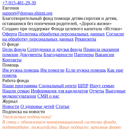
+7-915-481-29-30
Евгения
support@doroga-zhizni.org
Благотворительный фонд помощи детям-сиротам и детям,
оставшимся без попечения родителей, «Дорога жизни»
Создано при поддержке Фонда целевого капитала «Истоки»
Оферта
Политика обработки персональных данных
Согласие
на обработку персональных данных
Реквизиты
О фонде
Цели фонда
Сотрудники и друзья фонда
Правила оказания
помощи
Документы
Благодарности
Партнеры
Вакансии
Контакты
Помощь
Им нужна помощь
Им помогли
Если нужна помощь
Как еще
помочь
Работа фонда
Наши программы
Социальный центр
ШПР
Ищут семью
Нашли семью
Информация для кандидатов
Отчеты
Выездные
медконсультации
СМИ о нас
Журнал
Новости
О здоровье детей
Статьи
Подписка на новости
Уважаемые подписчики!
В связи с обновлением коммуникационной системы фонда,
подтвердите, пожалуйста, Вашу подписку, заполнив форму