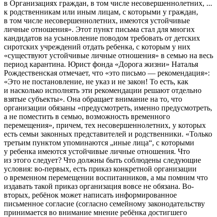
в Организациях граждан, в том числе несовершеннолетних, ...
к родственникам или иным лицам, с которыми у граждан,
в том числе несовершеннолетних, имеются устойчивые
личные отношения». Этот пункт письма стал для многих
кандидатов на усыновление поводом требовать от детских
сиротских учреждений отдать ребенка, с которым у них
«существуют устойчивые личные отношения» в семью на весь
период карантина. Юрист фонда «Дорога жизни» Наталья
Рождественская отмечает, что «это письмо — рекомендация»:
«Это не постановление, не указ и не закон! То есть, как
и насколько исполнять эти рекомендации решают отдельно
взятые субъекты». Она обращает внимание на то, что
организации обязаны «предусмотреть, именно предусмотреть,
а не поместить в семью, возможность временного
перемещения», причем, тех несовершеннолетних, у которых
есть семьи законных представителей и родственники. «Только
третьим пунктом упоминаются „иные лица“, с которыми
у ребенка имеются устойчивые личные отношения. Что
из этого следует? Что должны быть соблюдены следующие
условия: во-первых, есть приказ конкретной организации
о временном перемещении воспитанников, а мы помним что
издавать такой приказ организация вовсе не обязана. Во-
вторых, ребёнок может написать информированное
письменное согласие (согласно семейному законодательству
принимается во внимание мнение ребёнка достигшего