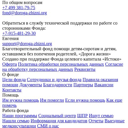
По общим вопросам
+7 499 381-79-75
fond@doroga-zhizni.org
Обратиться в службу технической поддержки по работе со
сторонниками Фонда:
+7-915-481-29-30
Евгения
support@doroga-zhizni.org
Благотворительный фонд помощи детям-сиротам и детям,
оставшимся без попечения родителей, «Дорога жизни»
Создано при поддержке Фонда целевого капитала «Истоки»
Оферта
Политика обработки персональных данных
Согласие
на обработку персональных данных
Реквизиты
О фонде
Цели фонда
Сотрудники и друзья фонда
Правила оказания
помощи
Документы
Благодарности
Партнеры
Вакансии
Контакты
Помощь
Им нужна помощь
Им помогли
Если нужна помощь
Как еще
помочь
Работа фонда
Наши программы
Социальный центр
ШПР
Ищут семью
Нашли семью
Информация для кандидатов
Отчеты
Выездные
медконсультации
СМИ о нас