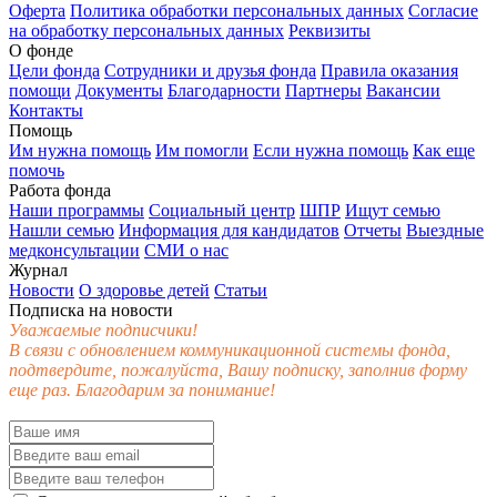
Оферта
Политика обработки персональных данных
Согласие
на обработку персональных данных
Реквизиты
О фонде
Цели фонда
Сотрудники и друзья фонда
Правила оказания
помощи
Документы
Благодарности
Партнеры
Вакансии
Контакты
Помощь
Им нужна помощь
Им помогли
Если нужна помощь
Как еще
помочь
Работа фонда
Наши программы
Социальный центр
ШПР
Ищут семью
Нашли семью
Информация для кандидатов
Отчеты
Выездные
медконсультации
СМИ о нас
Журнал
Новости
О здоровье детей
Статьи
Подписка на новости
Уважаемые подписчики!
В связи с обновлением коммуникационной системы фонда,
подтвердите, пожалуйста, Вашу подписку, заполнив форму
еще раз. Благодарим за понимание!