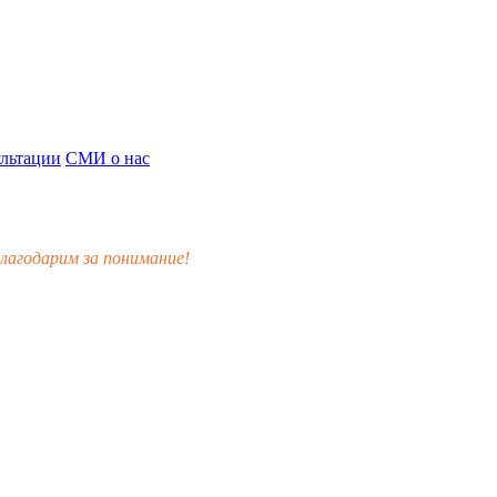
льтации
СМИ о нас
лагодарим за понимание!