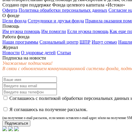
Создано при поддержке Фонда целевого капитала «Истоки»
Оферта
Политика обработки персональных данных
Согласие н
О фонде
Цели фонда
Сотрудники и друзья фонда
Правила оказания по
Помощь
Им нужна помощь
Им помогли
Если нужна помощь
Как еще п
Работа фонда
Наши программы
Социальный центр
ШПР
Ищут семью
Нашли
Журнал
Новости
О здоровье детей
Статьи
Подписка на новости
Уважаемые подписчики!
В связи с обновлением коммуникационной системы фонда, подт
Соглашаюсь с
политикой обработки персональных данных
и
Я соглашаюсь на получение рассылок.
(на получение e-mail рассылок, если мною оставлен e-mail адрес и/или на получение S
Подписаться