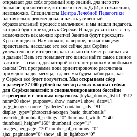
открывает для себя огромный мир знаний, для него это
большое приключение, которое в стенах ДДИ, к сожалению,
невозможно. Специалисты
Центра Лечебной Педагогики
настоятельно рекомендовали начать усиленный
образовательный процесс с мальчиком, и мы нашли педагога,
который будет приходить к Серёже. И надо ухватиться за эту
возможность как можно крепче! Занятия будут проходить
3 раза в неделю. Нам сложно, наверное, по-настоящему
представить, насколько это всё сейчас для Серёжи
увлекательно и интересно, как сильно он хочет развиваться
и дальше! Ведь это повышает его шансы найти самое ценное
в жизни — семью, для которой он станет родным и любимым
сыном! Эта программа пока ориентировочно рассчитана
примерно на два месяца, а далее мы будем наблюдать, как
у Серёжи всё будет получаться.
Мы открываем сбор
в размере 27 000 рублей на месяц самых важных сейчас
для Серёжи занятий: в специализированном бассейне
с тренером и с личным педагогом.
[leyka_donors_list id=9512
num=20 show_purpose=1 show_name=1 show_date=1]
[ngg_images source="galleries" container_ids="81″
display_type="photocrati-nextgen_basic_thumbnails"
override_thumbnail_settings="0″ thumbnail_width="240″
thumbnail_height="160″ thumbnail_crop="1″
images_per_page="20″ number_of_columns="0″
ajax_pagination="0″ show_all_in_lightbox="0″