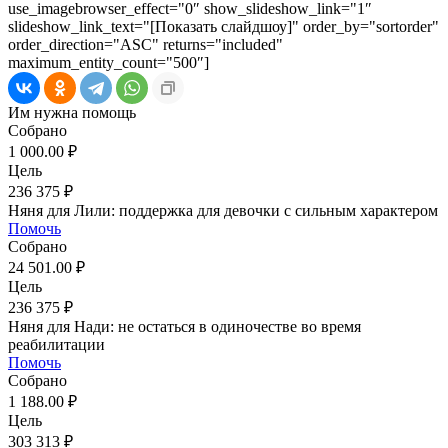
use_imagebrowser_effect="0″ show_slideshow_link="1″
slideshow_link_text="[Показать слайдшоу]" order_by="sortorder"
order_direction="ASC" returns="included"
maximum_entity_count="500″]
Им нужна помощь
Собрано
1 000.00 ₽
Цель
236 375 ₽
Няня для Лили: поддержка для девочки с сильным характером
Помочь
Собрано
24 501.00 ₽
Цель
236 375 ₽
Няня для Нади: не остаться в одиночестве во время
реабилитации
Помочь
Собрано
1 188.00 ₽
Цель
303 313 ₽