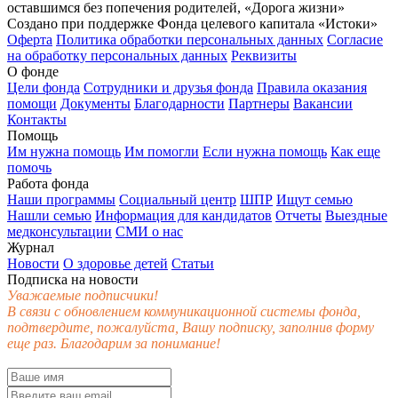
оставшимся без попечения родителей, «Дорога жизни»
Создано при поддержке Фонда целевого капитала «Истоки»
Оферта
Политика обработки персональных данных
Согласие
на обработку персональных данных
Реквизиты
О фонде
Цели фонда
Сотрудники и друзья фонда
Правила оказания
помощи
Документы
Благодарности
Партнеры
Вакансии
Контакты
Помощь
Им нужна помощь
Им помогли
Если нужна помощь
Как еще
помочь
Работа фонда
Наши программы
Социальный центр
ШПР
Ищут семью
Нашли семью
Информация для кандидатов
Отчеты
Выездные
медконсультации
СМИ о нас
Журнал
Новости
О здоровье детей
Статьи
Подписка на новости
Уважаемые подписчики!
В связи с обновлением коммуникационной системы фонда,
подтвердите, пожалуйста, Вашу подписку, заполнив форму
еще раз. Благодарим за понимание!