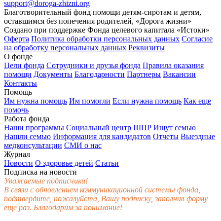
support@doroga-zhizni.org
Благотворительный фонд помощи детям-сиротам и детям,
оставшимся без попечения родителей, «Дорога жизни»
Создано при поддержке Фонда целевого капитала «Истоки»
Оферта
Политика обработки персональных данных
Согласие
на обработку персональных данных
Реквизиты
О фонде
Цели фонда
Сотрудники и друзья фонда
Правила оказания
помощи
Документы
Благодарности
Партнеры
Вакансии
Контакты
Помощь
Им нужна помощь
Им помогли
Если нужна помощь
Как еще
помочь
Работа фонда
Наши программы
Социальный центр
ШПР
Ищут семью
Нашли семью
Информация для кандидатов
Отчеты
Выездные
медконсультации
СМИ о нас
Журнал
Новости
О здоровье детей
Статьи
Подписка на новости
Уважаемые подписчики!
В связи с обновлением коммуникационной системы фонда,
подтвердите, пожалуйста, Вашу подписку, заполнив форму
еще раз. Благодарим за понимание!