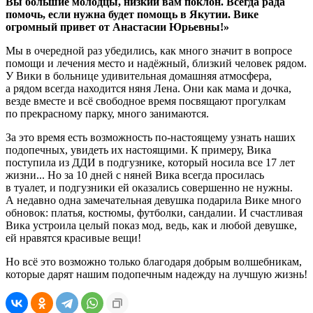
Вы большие молодцы, низкий вам поклон. Всегда рада
помочь, если нужна будет помощь в Якутии. Вике
огромный привет от Анастасии Юрьевны!»
Мы в очередной раз убедились, как много значит в вопросе
помощи и лечения место и надёжный, близкий человек рядом.
У Вики в больнице удивительная домашняя атмосфера,
а рядом всегда находится няня Лена. Они как мама и дочка,
везде вместе и всё свободное время посвящают прогулкам
по прекрасному парку, много занимаются.
За это время есть возможность по-настоящему узнать наших
подопечных, увидеть их настоящими. К примеру, Вика
поступила из ДДИ в подгузнике, который носила все 17 лет
жизни... Но за 10 дней с няней Вика всегда просилась
в туалет, и подгузники ей оказались совершенно не нужны.
А недавно одна замечательная девушка подарила Вике много
обновок: платья, костюмы, футболки, сандалии. И счастливая
Вика устроила целый показ мод, ведь, как и любой девушке,
ей нравятся красивые вещи!
Но всё это возможно только благодаря добрым волшебникам,
которые дарят нашим подопечным надежду на лучшую жизнь!