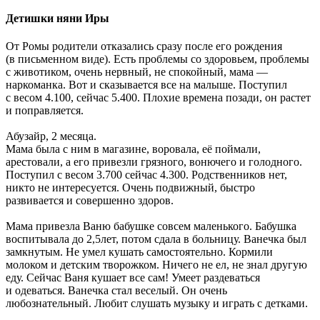
Детишки няни Иры
От Ромы родители отказались сразу после его рождения
(в письменном виде). Есть проблемы со здоровьем, проблемы
с животиком, очень нервный, не спокойный, мама —
наркоманка. Вот и сказывается все на малыше. Поступил
с весом 4.100, сейчас 5.400. Плохие времена позади, он растет
и поправляется.
Абузайр, 2 месяца.
Мама была с ним в магазине, воровала, её поймали,
арестовали, а его привезли грязного, вонючего и голодного.
Поступил с весом 3.700 сейчас 4.300. Родственников нет,
никто не интересуется. Очень подвижный, быстро
развивается и совершенно здоров.
Мама привезла Ваню бабушке совсем маленького. Бабушка
воспитывала до 2,5лет, потом сдала в больницу. Ванечка был
замкнутым. Не умел кушать самостоятельно. Кормили
молоком и детским творожком. Ничего не ел, не знал другую
еду. Сейчас Ваня кушает все сам! Умеет раздеваться
и одеваться. Ванечка стал веселый. Он очень
любознательный. Любит слушать музыку и играть с детками.