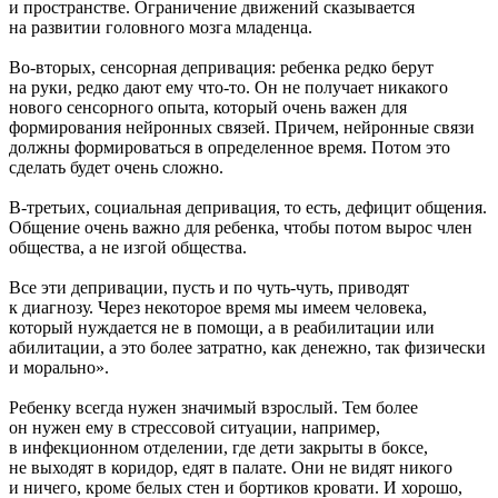
и пространстве. Ограничение движений сказывается
на развитии головного мозга младенца.
Во-вторых, сенсорная депривация: ребенка редко берут
на руки, редко дают ему что-то. Он не получает никакого
нового сенсорного опыта, который очень важен для
формирования нейронных связей. Причем, нейронные связи
должны формироваться в определенное время. Потом это
сделать будет очень сложно.
В-третьих, социальная депривация, то есть, дефицит общения.
Общение очень важно для ребенка, чтобы потом вырос член
общества, а не изгой общества.
Все эти депривации, пусть и по чуть-чуть, приводят
к диагнозу. Через некоторое время мы имеем человека,
который нуждается не в помощи, а в реабилитации или
абилитации, а это более затратно, как денежно, так физически
и морально».
Ребенку всегда нужен значимый взрослый. Тем более
он нужен ему в стрессовой ситуации, например,
в инфекционном отделении, где дети закрыты в боксе,
не выходят в коридор, едят в палате. Они не видят никого
и ничего, кроме белых стен и бортиков кровати. И хорошо,