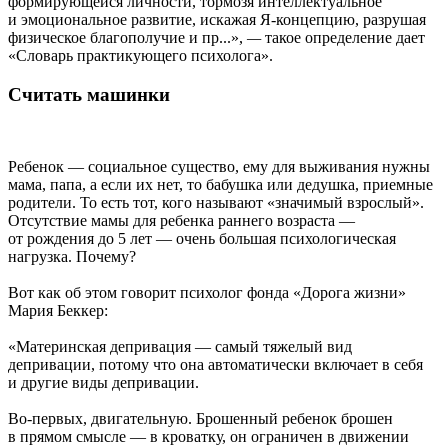
формирующейся личности, тормозя интеллектуальное
и эмоциональное развитие, искажая Я-концепцию, разрушая
физическое благополучие и пр...»,
—
такое определение дает
«Словарь практикующего психолога».
Считать машинки
Ребенок — социальное существо, ему для выживания нужны
мама, папа, а если их нет, то бабушка или дедушка, приемные
родители. То есть тот, кого называют «значимый взрослый».
Отсутствие мамы для ребенка раннего возраста —
от рождения до 5 лет — очень большая психологическая
нагрузка. Почему?
Вот как об этом говорит психолог фонда «Дорога жизни»
Мария Беккер:
«Материнская депривация — самый тяжелый вид
депривации, потому что она автоматически включает в себя
и другие виды депривации.
Во-первых, двигательную. Брошенный ребенок брошен
в прямом смысле — в кроватку, он ограничен в движении