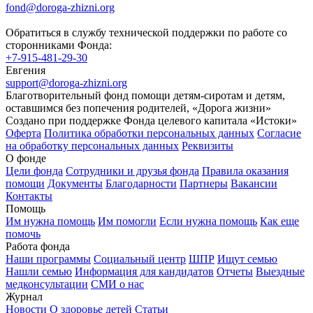
fond@doroga-zhizni.org
Обратиться в службу технической поддержки по работе со
сторонниками Фонда:
+7-915-481-29-30
Евгения
support@doroga-zhizni.org
Благотворительный фонд помощи детям-сиротам и детям,
оставшимся без попечения родителей, «Дорога жизни»
Создано при поддержке Фонда целевого капитала «Истоки»
Оферта
Политика обработки персональных данных
Согласие
на обработку персональных данных
Реквизиты
О фонде
Цели фонда
Сотрудники и друзья фонда
Правила оказания
помощи
Документы
Благодарности
Партнеры
Вакансии
Контакты
Помощь
Им нужна помощь
Им помогли
Если нужна помощь
Как еще
помочь
Работа фонда
Наши программы
Социальный центр
ШПР
Ищут семью
Нашли семью
Информация для кандидатов
Отчеты
Выездные
медконсультации
СМИ о нас
Журнал
Новости
О здоровье детей
Статьи