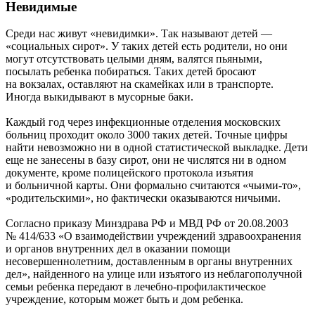
Невидимые
Среди нас живут «невидимки». Так называют детей —
«социальных сирот». У таких детей есть родители, но они
могут отсутствовать целыми дням, валятся пьяными,
посылать ребенка побираться. Таких детей бросают
на вокзалах, оставляют на скамейках или в транспорте.
Иногда выкидывают в мусорные баки.
Каждый год через инфекционные отделения московских
больниц проходит около 3000 таких детей. Точные цифры
найти невозможно ни в одной статистической выкладке. Дети
еще не занесены в базу сирот, они не числятся ни в одном
документе, кроме полицейского протокола изъятия
и больничной карты. Они формально считаются «чьими-то»,
«родительскими», но фактически оказываются ничьими.
Согласно приказу Минздрава РФ и МВД РФ от 20.08.2003
№ 414/633 «О взаимодействии учреждений здравоохранения
и органов внутренних дел в оказании помощи
несовершеннолетним, доставленным в органы внутренних
дел», найденного на улице или изъятого из неблагополучной
семьи ребенка передают в лечебно-профилактическое
учреждение, которым может быть и дом ребенка.