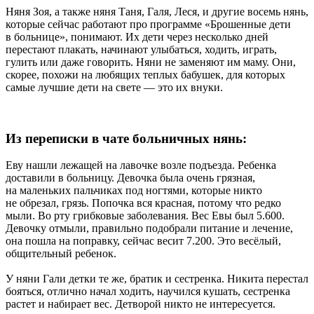
Няня Зоя, а также няня Таня, Галя, Леся, и другие восемь нянь,
которые сейчас работают про программе «Брошенные дети
в больнице», понимают. Их дети через несколько дней
перестают плакать, начинают улыбаться, ходить, играть,
гулить или даже говорить. Няни не заменяют им маму. Они,
скорее, похожи на любящих теплых бабушек, для которых
самые лучшие дети на свете — это их внуки.
Из переписки в чате больничных нянь:
Еву нашли лежащей на лавочке возле подъезда. Ребенка
доставили в больницу. Девочка была очень грязная,
на маленьких пальчиках под ногтями, которые никто
не обрезал, грязь. Попочка вся красная, потому что редко
мыли. Во рту грибковые заболевания. Вес Евы был 5.600.
Девочку отмыли, правильно подобрали питание и лечение,
она пошла на поправку, сейчас весит 7.200. Это весёлый,
общительный ребенок.
У няни Гали детки те же, братик и сестренка. Никита перестал
бояться, отлично начал ходить, научился кушать, сестренка
растет и набирает вес. Детворой никто не интересуется.