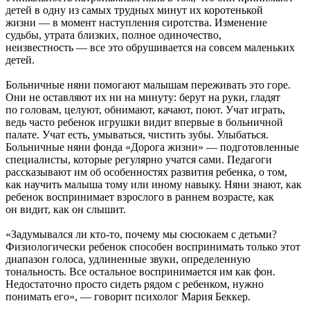
детей в одну из самых трудных минут их коротенькой
жизни — в момент наступления сиротства. Изменение
судьбы, утрата близких, полное одиночество,
неизвестность — все это обрушивается на совсем маленьких
детей.
Больничные няни помогают малышам переживать это горе.
Они не оставляют их ни на минуту: берут на руки, гладят
по головам, целуют, обнимают, качают, поют. Учат играть,
ведь часто ребенок игрушки видит впервые в больничной
палате. Учат есть, умываться, чистить зубы. Улыбаться.
Больничные няни фонда «Дорога жизни» — подготовленные
специалисты, которые регулярно учатся сами. Педагоги
рассказывают им об особенностях развития ребенка, о том,
как научить малыша тому или иному навыку. Няни знают, как
ребенок воспринимает взрослого в раннем возрасте, как
он видит, как он слышит.
«Задумывался ли кто-то, почему мы сюсюкаем с детьми?
Физиологически ребенок способен воспринимать только этот
диапазон голоса, удлиненные звуки, определенную
тональность. Все остальное воспринимается им как фон.
Недостаточно просто сидеть рядом с ребенком, нужно
понимать его», — говорит психолог Мария Беккер.