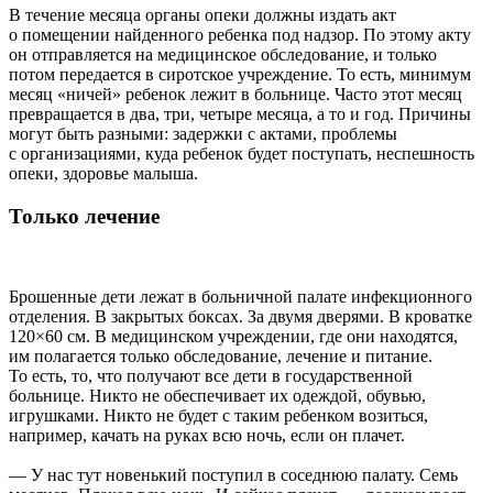
В течение месяца органы опеки должны издать акт
о помещении найденного ребенка под надзор. По этому акту
он отправляется на медицинское обследование, и только
потом передается в сиротское учреждение. То есть, минимум
месяц «ничей» ребенок лежит в больнице. Часто этот месяц
превращается в два, три, четыре месяца, а то и год. Причины
могут быть разными: задержки с актами, проблемы
с организациями, куда ребенок будет поступать, неспешность
опеки, здоровье малыша.
Только лечение
Брошенные дети лежат в больничной палате инфекционного
отделения. В закрытых боксах. За двумя дверями. В кроватке
120×60 см. В медицинском учреждении, где они находятся,
им полагается только обследование, лечение и питание.
То есть, то, что получают все дети в государственной
больнице. Никто не обеспечивает их одеждой, обувью,
игрушками. Никто не будет с таким ребенком возиться,
например, качать на руках всю ночь, если он плачет.
— У нас тут новенький поступил в соседнюю палату. Семь