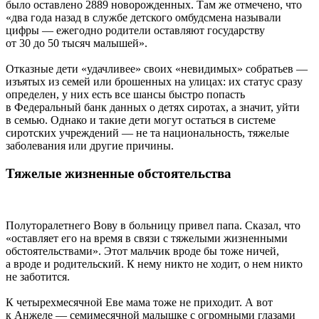
было оставлено 2889 новорожденных. Там же отмечено, что
«два года назад в службе детского омбудсмена называли
цифры — ежегодно родители оставляют государству
от 30 до 50 тысяч малышей».
Отказные дети «удачливее» своих «невидимых» собратьев —
изъятых из семей или брошенных на улицах: их статус сразу
определен, у них есть все шансы быстро попасть
в Федеральный банк данных о детях сиротах, а значит, уйти
в семью. Однако и такие дети могут остаться в системе
сиротских учреждений — не та национальность, тяжелые
заболевания или другие причины.
Тяжелые жизненные обстоятельства
Полуторалетнего Вову в больницу привел папа. Сказал, что
«оставляет его на время в связи с тяжелыми жизненными
обстоятельствами». Этот мальчик вроде бы тоже ничей,
а вроде и родительский. К нему никто не ходит, о нем никто
не заботится.
К четырехмесячной Еве мама тоже не приходит. А вот
к Анжеле — семимесячной малышке с огромными глазами