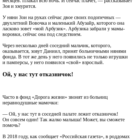
месяцев. Плакал всю ночь. И сейчас плачет, — рассказывает
Зоя и хмурится.
У няни Зои на руках сейчас двое своих подопечных —
двухлетний Вовочка и маленький Абузайр, которого она
ласково зовет «мой Арбузик». Арбузика забрали у мамы-
воровки, сейчас она под следствием.
Через несколько дней соседний мальчик, которого,
оказывается, зовут Даниил, принят больничными нянями
фонда. В тот же день у него появились не только игрушки
и памперсы, у него появился «свой» взрослый.
Ой, у нас тут отказничок!
Часто в фонд «Дорога жизни» звонят из больниц
неравнодушные мамочки:
— Ой, у нас тут в соседней палате лежит отказничок!
Он совсем один! Так жалко малыша! Может, вы сможете
помочь?
В 2018 году, как сообщает «Российская газета», в роддомах