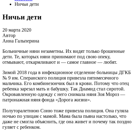
Ничьи дети
Ничьи дети
20 марта 2020
Автор
Анна Гальперина
Больничные няни незаметны. Их видят только брошенные
дети. Те, которых няни принимают под свою опеку,
отмывают, откармливают и — самое главное — любят.
Зимой 2018 года в инфекционное отделение больницы ДГКБ
№ 9 им. Сперанского полиция привезла пятимесячного
мальчика. Его комбинезончик был в крови. Потому что отец
ребенка зарезал мать и бабушку. Так Диамид стал сиротой.
Окровавленную одежду с него снимала няня Зоя Мороз —
патронажная няня фонда «Дорога жизни».
Полуторалетнюю Соню тоже привезла полиция. Она гуляла
ночью по улицам с мамой. Мама была пьяна настолько, что
даже не смогла объяснить, где она живет и почему так поздно
гуляет с ребенком.