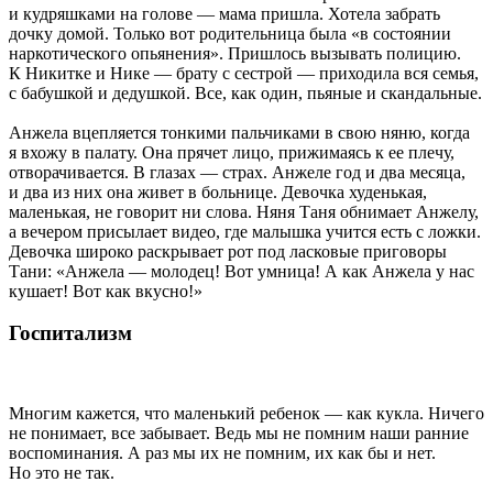
и кудряшками на голове — мама пришла. Хотела забрать
дочку домой. Только вот родительница была «в состоянии
наркотического опьянения». Пришлось вызывать полицию.
К Никитке и Нике — брату с сестрой — приходила вся семья,
с бабушкой и дедушкой. Все, как один, пьяные и скандальные.
Анжела вцепляется тонкими пальчиками в свою няню, когда
я вхожу в палату. Она прячет лицо, прижимаясь к ее плечу,
отворачивается. В глазах — страх. Анжеле год и два месяца,
и два из них она живет в больнице. Девочка худенькая,
маленькая, не говорит ни слова. Няня Таня обнимает Анжелу,
а вечером присылает видео, где малышка учится есть с ложки.
Девочка широко раскрывает рот под ласковые приговоры
Тани: «Анжела — молодец! Вот умница! А как Анжела у нас
кушает! Вот как вкусно!»
Госпитализм
Многим кажется, что маленький ребенок — как кукла. Ничего
не понимает, все забывает. Ведь мы не помним наши ранние
воспоминания. А раз мы их не помним, их как бы и нет.
Но это не так.