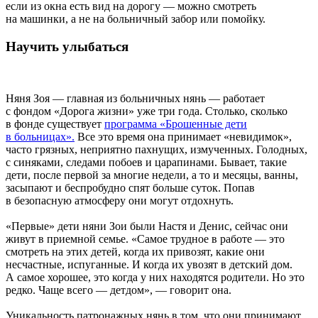
если из окна есть вид на дорогу — можно смотреть
на машинки, а не на больничный забор или помойку.
Научить улыбаться
Няня Зоя — главная из больничных нянь — работает
с фондом «Дорога жизни» уже три года. Столько, сколько
в фонде существует
программа «Брошенные дети
в больницах».
Все это время она принимает «невидимок»,
часто грязных, неприятно пахнущих, измученных. Голодных,
с синяками, следами побоев и царапинами. Бывает, такие
дети, после первой за многие недели, а то и месяцы, ванны,
засыпают и беспробудно спят больше суток. Попав
в безопасную атмосферу они могут отдохнуть.
«Первые» дети няни Зои были Настя и Денис, сейчас они
живут в приемной семье. «Самое трудное в работе — это
смотреть на этих детей, когда их привозят, какие они
несчастные, испуганные. И когда их увозят в детский дом.
А самое хорошее, это когда у них находятся родители. Но это
редко. Чаще всего — детдом», — говорит она.
Уникальность патронажных нянь в том, что они принимают