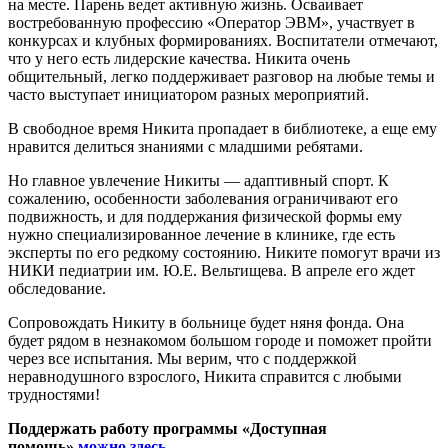
на месте. Парень ведет активную жизнь. Осваивает
востребованную профессию «Оператор ЭВМ», участвует в
конкурсах и клубных формированиях. Воспитатели отмечают,
что у него есть лидерские качества. Никита очень
общительный, легко поддерживает разговор на любые темы и
часто выступает инициатором разных мероприятий.
В свободное время Никита пропадает в библиотеке, а еще ему
нравится делиться знаниями с младшими ребятами.
Но главное увлечение Никиты — адаптивный спорт. К
сожалению, особенности заболевания ограничивают его
подвижность, и для поддержания физической формы ему
нужно специализированное лечение в клинике, где есть
эксперты по его редкому состоянию. Никите помогут врачи из
НИКИ педиатрии им. Ю.Е. Вельтищева. В апреле его ждет
обследование.
Сопровождать Никиту в больнице будет няня фонда. Она
будет рядом в незнакомом большом городе и поможет пройти
через все испытания. Мы верим, что с поддержкой
неравнодушного взрослого, Никита справится с любыми
трудностями!
Поддержать работу программы «Доступная
помощь»
можно здесь
.