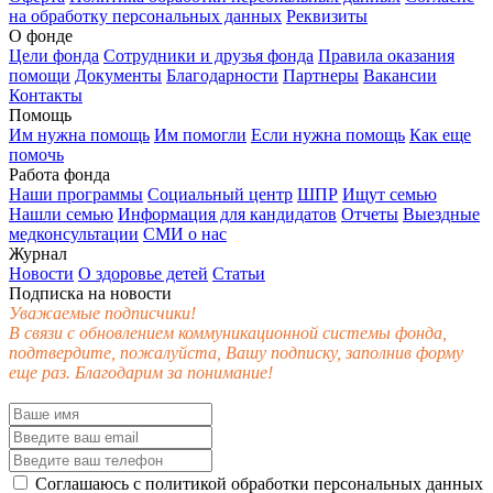
на обработку персональных данных
Реквизиты
О фонде
Цели фонда
Сотрудники и друзья фонда
Правила оказания
помощи
Документы
Благодарности
Партнеры
Вакансии
Контакты
Помощь
Им нужна помощь
Им помогли
Если нужна помощь
Как еще
помочь
Работа фонда
Наши программы
Социальный центр
ШПР
Ищут семью
Нашли семью
Информация для кандидатов
Отчеты
Выездные
медконсультации
СМИ о нас
Журнал
Новости
О здоровье детей
Статьи
Подписка на новости
Уважаемые подписчики!
В связи с обновлением коммуникационной системы фонда,
подтвердите, пожалуйста, Вашу подписку, заполнив форму
еще раз. Благодарим за понимание!
Соглашаюсь с
политикой обработки персональных данных