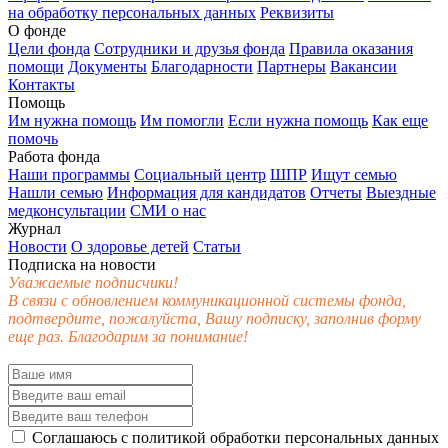
на обработку персональных данных
Реквизиты
О фонде
Цели фонда
Сотрудники и друзья фонда
Правила оказания
помощи
Документы
Благодарности
Партнеры
Вакансии
Контакты
Помощь
Им нужна помощь
Им помогли
Если нужна помощь
Как еще
помочь
Работа фонда
Наши программы
Социальный центр
ШПР
Ищут семью
Нашли семью
Информация для кандидатов
Отчеты
Выездные
медконсультации
СМИ о нас
Журнал
Новости
О здоровье детей
Статьи
Подписка на новости
Уважаемые подписчики!
В связи с обновлением коммуникационной системы фонда,
подтвердите, пожалуйста, Вашу подписку, заполнив форму
еще раз. Благодарим за понимание!
Соглашаюсь с
политикой обработки персональных данных