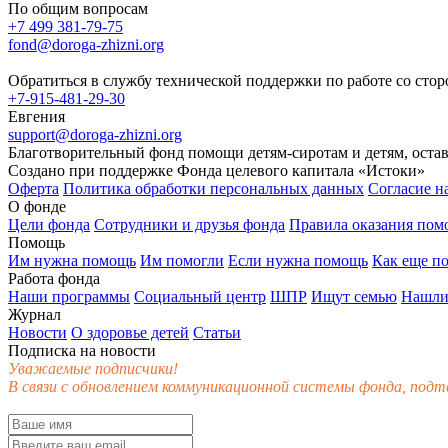
По общим вопросам
+7 499 381-79-75
fond@doroga-zhizni.org
Обратиться в службу технической поддержки по работе со сто
+7-915-481-29-30
Евгения
support@doroga-zhizni.org
Благотворительный фонд помощи детям-сиротам и детям, оста
Создано при поддержке Фонда целевого капитала «Истоки»
Оферта
Политика обработки персональных данных
Согласие н
О фонде
Цели фонда
Сотрудники и друзья фонда
Правила оказания по
Помощь
Им нужна помощь
Им помогли
Если нужна помощь
Как еще п
Работа фонда
Наши программы
Социальный центр
ШПР
Ищут семью
Нашли
Журнал
Новости
О здоровье детей
Статьи
Подписка на новости
Уважаемые подписчики!
В связи с обновлением коммуникационной системы фонда, подт