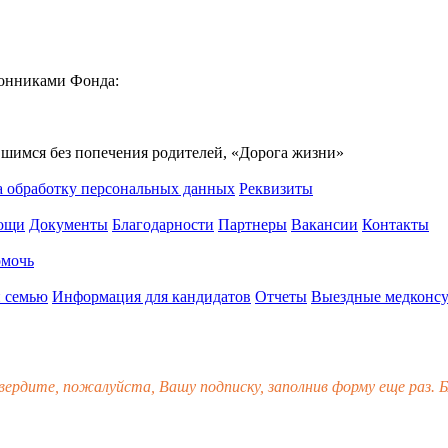
ронниками Фонда:
вшимся без попечения родителей, «Дорога жизни»
а обработку персональных данных
Реквизиты
мощи
Документы
Благодарности
Партнеры
Вакансии
Контакты
омочь
 семью
Информация для кандидатов
Отчеты
Выездные медконсу
вердите, пожалуйста, Вашу подписку, заполнив форму еще раз. Б