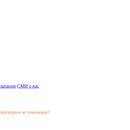
льтации
СМИ о нас
лагодарим за понимание!