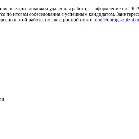
остальные дни возможна удаленная работа; — оформление по ТК 
тся по итогам собеседования с успешным кандидатом. Заинтере
ересно в этой работе, по электронной почте
fond@doroga-zhizni.o
ии