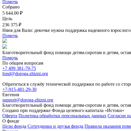
Помочь
Собрано
5 644.00 ₽
Цель
236 375 ₽
Няня для Вали: девочке нужна поддержка надежного взрослого
Помочь
Благотворительный фонд помощи детям-сиротам и детям, оста
Помочь
По общим вопросам
+7 499 381-79-75
fond@doroga-zhizni.org
Обратиться в службу технической поддержки по работе со сто
+7-915-481-29-30
Евгения
support@doroga-zhizni.org
Благотворительный фонд помощи детям-сиротам и детям, оста
Создано при поддержке Фонда целевого капитала «Истоки»
Оферта
Политика обработки персональных данных
Согласие н
О фонде
Цели фонда
Сотрудники и друзья фонда
Правила оказания по