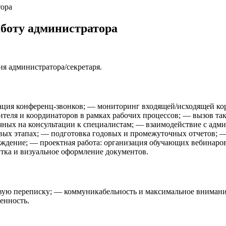
тора
аботу администратора
я администратора/секретаря.
ция конференц-звонков; — мониторинг входящей/исходящей кор
теля и координаторов в рамках рабочих процессов; — вызов та
ых на консультации к специалистам; — взаимодействие с админи
ых этапах; — подготовка годовых и промежуточных отчетов; —
еждение; — проектная работа: организация обучающих вебинаров 
итка и визуальное оформление документов.
овую переписку; — коммуникабельность и максимальное внимани
енность.