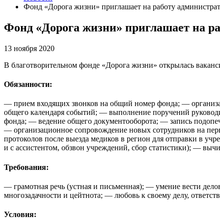
Фонд «Дорога жизни» приглашает на работу администра
Фонд «Дорога жизни» приглашает на р
13 ноября 2020
В благотворительном фонде «Дорога жизни» открылась ваканси
Обязанности:
— прием входящих звонков на общий номер фонда; — организа
общего календаря событий; — выполнение поручений руководи
фонда; — ведение общего документооборота; — запись подопечн
— организационное сопровождение новых сотрудников на перв
протоколов после выезда медиков в регион для отправки в учр
и с ассистентом, обзвон учреждений, сбор статистики); — выч
Требования:
— грамотная речь (устная и письменная); — умение вести дел
многозадачности и цейтнота; — любовь к своему делу, ответств
Условия: