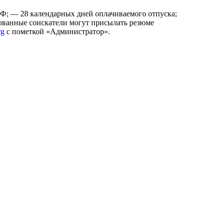
РФ; — 28 календарных дней оплачиваемого отпуска;
сованные соискатели могут присылать резюме
rg
с пометкой «Администратор».