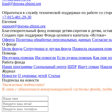
fond@doroga-zhizni.org
Обратиться в службу технической поддержки по работе со сто
+7-915-481-29-30
Евгения
support@doroga-zhizni.org
Благотворительный фонд помощи детям-сиротам и детям, оста
Создано при поддержке Фонда целевого капитала «Истоки»
Оферта
Политика обработки персональных данных
Согласие н
О фонде
Цели фонда
Сотрудники и друзья фонда
Правила оказания по
Помощь
Им нужна помощь
Им помогли
Если нужна помощь
Как еще п
Работа фонда
Наши программы
Социальный центр
ШПР
Ищут семью
Нашли
Журнал
Новости
О здоровье детей
Статьи
Подписка на новости
Уважаемые подписчики!
В связи с обновлением коммуникационной системы фонда, подт