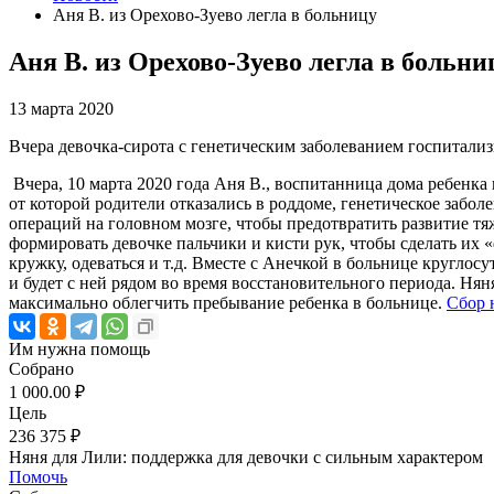
Аня В. из Орехово-Зуево легла в больницу
Аня В. из Орехово-Зуево легла в больни
13 марта 2020
Вчера девочка-сирота с генетическим заболеванием госпитали
Вчера, 10 марта 2020 года Аня В., воспитанница дома ребенк
от которой родители отказались в роддоме, генетическое забо
операций на головном мозге, чтобы предотвратить развитие т
формировать девочке пальчики и кисти рук, чтобы сделать их
кружку, одеваться и т.д. Вместе с Анечкой в больнице круглос
и будет с ней рядом во время восстановительного периода. Нян
максимально облегчить пребывание ребенка в больнице.
Сбор 
Им нужна помощь
Собрано
1 000.00 ₽
Цель
236 375 ₽
Няня для Лили: поддержка для девочки с сильным характером
Помочь