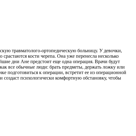
тскую травматолого-ортопедическую больницу. У девочки,
о срастаются кости черепа. Она уже перенесла несколько
йшие дни Ане предстоит еще одна операция. Врачи будут
как все обычные люди: брать предметы, держать ложку или
чке подготовиться к операции, встретит ее из операционной
о и создаст психологически комфортную обстановку, чтобы