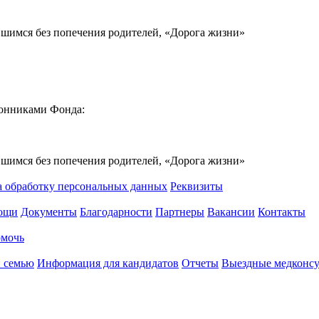
вшимся без попечения родителей, «Дорога жизни»
ронниками Фонда:
вшимся без попечения родителей, «Дорога жизни»
а обработку персональных данных
Реквизиты
мощи
Документы
Благодарности
Партнеры
Вакансии
Контакты
омочь
 семью
Информация для кандидатов
Отчеты
Выездные медконсу