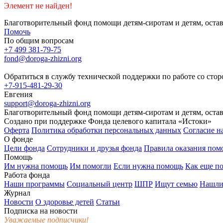
Элемент не найден!
Благотворительный фонд помощи детям-сиротам и детям, оста
Помочь
По общим вопросам
+7 499 381-79-75
fond@doroga-zhizni.org
Обратиться в службу технической поддержки по работе со сто
+7-915-481-29-30
Евгения
support@doroga-zhizni.org
Благотворительный фонд помощи детям-сиротам и детям, оста
Создано при поддержке Фонда целевого капитала «Истоки»
Оферта
Политика обработки персональных данных
Согласие н
О фонде
Цели фонда
Сотрудники и друзья фонда
Правила оказания по
Помощь
Им нужна помощь
Им помогли
Если нужна помощь
Как еще п
Работа фонда
Наши программы
Социальный центр
ШПР
Ищут семью
Нашли
Журнал
Новости
О здоровье детей
Статьи
Подписка на новости
Уважаемые подписчики!