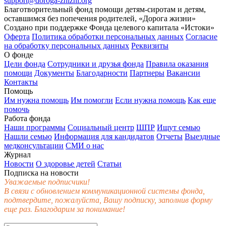
support@doroga-zhizni.org
Благотворительный фонд помощи детям-сиротам и детям,
оставшимся без попечения родителей, «Дорога жизни»
Создано при поддержке Фонда целевого капитала «Истоки»
Оферта
Политика обработки персональных данных
Согласие
на обработку персональных данных
Реквизиты
О фонде
Цели фонда
Сотрудники и друзья фонда
Правила оказания
помощи
Документы
Благодарности
Партнеры
Вакансии
Контакты
Помощь
Им нужна помощь
Им помогли
Если нужна помощь
Как еще
помочь
Работа фонда
Наши программы
Социальный центр
ШПР
Ищут семью
Нашли семью
Информация для кандидатов
Отчеты
Выездные
медконсультации
СМИ о нас
Журнал
Новости
О здоровье детей
Статьи
Подписка на новости
Уважаемые подписчики!
В связи с обновлением коммуникационной системы фонда,
подтвердите, пожалуйста, Вашу подписку, заполнив форму
еще раз. Благодарим за понимание!