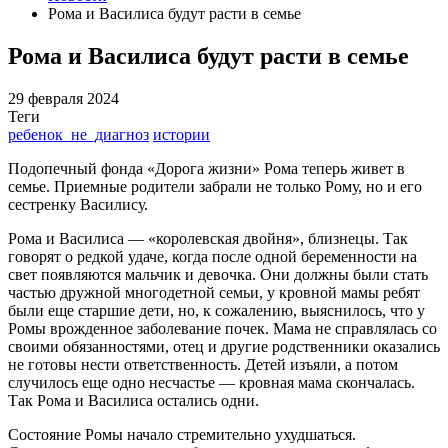
Рома и Василиса будут расти в семье
Рома и Василиса будут расти в семье
29 февраля 2024
Теги
ребенок_не_диагноз
истории
Подопечный фонда «Дорога жизни» Рома теперь живет в
семье. Приемные родители забрали не только Рому, но и его
сестренку Василису.
Рома и Василиса — «королевская двойня», близнецы. Так
говорят о редкой удаче, когда после одной беременности на
свет появляются мальчик и девочка. Они должны были стать
частью дружной многодетной семьи, у кровной мамы ребят
были еще старшие дети, но, к сожалению, выяснилось, что у
Ромы врожденное заболевание почек. Мама не справлялась со
своими обязанностями, отец и другие родственники оказались
не готовы нести ответственность. Детей изъяли, а потом
случилось еще одно несчастье — кровная мама скончалась.
Так Рома и Василиса остались одни.
Состояние Ромы начало стремительно ухудшаться.