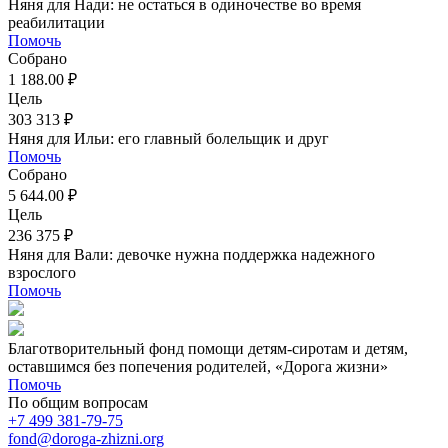
Няня для Нади: не остаться в одиночестве во время
реабилитации
Помочь
Собрано
1 188.00 ₽
Цель
303 313 ₽
Няня для Ильи: его главный болельщик и друг
Помочь
Собрано
5 644.00 ₽
Цель
236 375 ₽
Няня для Вали: девочке нужна поддержка надежного
взрослого
Помочь
Благотворительный фонд помощи детям-сиротам и детям,
оставшимся без попечения родителей, «Дорога жизни»
Помочь
По общим вопросам
+7 499 381-79-75
fond@doroga-zhizni.org