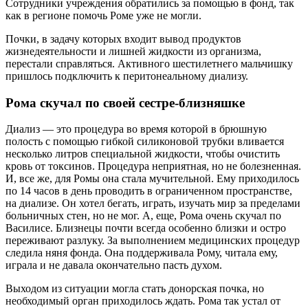
Сотрудники учреждения обратились за помощью в фонд, так
как в регионе помочь Роме уже не могли.
Почки, в задачу которых входит вывод продуктов
жизнедеятельности и лишней жидкости из организма,
перестали справляться. Активного шестилетнего мальчишку
пришлось подключить к перитонеальному диализу.
Рома скучал по своей сестре-близняшке
Диализ — это процедура во время которой в брюшную
полость с помощью гибкой силиконовой трубки вливается
несколько литров специальной жидкости, чтобы очистить
кровь от токсинов. Процедура неприятная, но не болезненная.
И, все же, для Ромы она стала мучительной. Ему приходилось
по 14 часов в день проводить в ограниченном пространстве,
на диализе. Он хотел бегать, играть, изучать мир за пределами
больничных стен, но не мог. А, еще, Рома очень скучал по
Василисе. Близнецы почти всегда особенно близки и остро
переживают разлуку. За выполнением медицинских процедур
следила няня фонда. Она поддерживала Рому, читала ему,
играла и не давала окончательно пасть духом.
Выходом из ситуации могла стать донорская почка, но
необходимый орган приходилось ждать. Рома так устал от