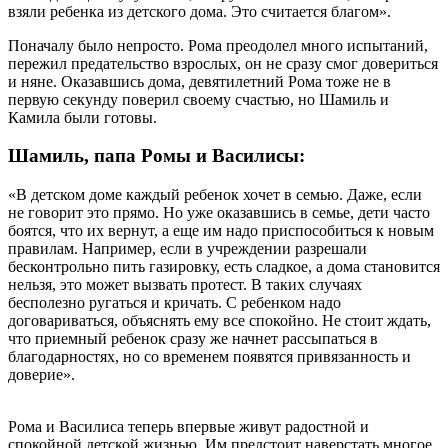
взяли ребенка из детского дома. Это считается благом».
Поначалу было непросто. Рома преодолел много испытаний,
пережил предательство взрослых, он не сразу смог довериться
и няне. Оказавшись дома, девятилетний Рома тоже не в
первую секунду поверил своему счастью, но Шамиль и
Камила были готовы.
Шамиль, папа Ромы и Василисы:
«В детском доме каждый ребенок хочет в семью. Даже, если
не говорит это прямо. Но уже оказавшись в семье, дети часто
боятся, что их вернут, а еще им надо приспособиться к новым
правилам. Например, если в учреждении разрешали
бесконтрольно пить газировку, есть сладкое, а дома становится
нельзя, это может вызвать протест. В таких случаях
бесполезно ругаться и кричать. С ребенком надо
договариваться, объяснять ему все спокойно. Не стоит ждать,
что приемный ребенок сразу же начнет рассыпаться в
благодарностях, но со временем появятся привязанность и
доверие».
Рома и Василиса теперь впервые живут радостной и
спокойной детской жизнью. Им предстоит наверстать многое