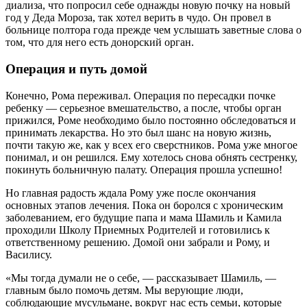
диализа, что попросил себе однажды новую почку на новый
год у Деда Мороза, так хотел верить в чудо. Он провел в
больнице полтора года прежде чем услышать заветные слова о
том, что для него есть донорский орган.
Операция и путь домой
Конечно, Рома переживал. Операция по пересадки почке
ребенку — серьезное вмешательство, а после, чтобы орган
прижился, Роме необходимо было постоянно обследоваться и
принимать лекарства. Но это был шанс на новую жизнь,
почти такую же, как у всех его сверстников. Рома уже многое
понимал, и он решился. Ему хотелось снова обнять сестренку,
покинуть больничную палату. Операция прошла успешно!
Но главная радость ждала Рому уже после окончания
основных этапов лечения. Пока он боролся с хроническим
заболеванием, его будущие папа и мама Шамиль и Камила
проходили Школу Приемных Родителей и готовились к
ответственному решению. Домой они забрали и Рому, и
Василису.
«Мы тогда думали не о себе, — рассказывает Шамиль, —
главным было помочь детям. Мы верующие люди,
соблюдающие мусульмане, вокруг нас есть семьи, которые