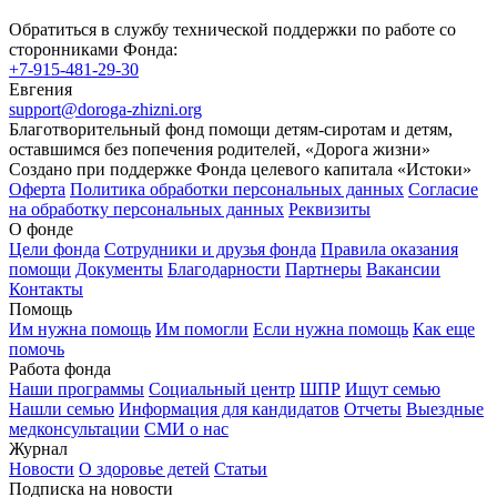
Обратиться в службу технической поддержки по работе со
сторонниками Фонда:
+7-915-481-29-30
Евгения
support@doroga-zhizni.org
Благотворительный фонд помощи детям-сиротам и детям,
оставшимся без попечения родителей, «Дорога жизни»
Создано при поддержке Фонда целевого капитала «Истоки»
Оферта
Политика обработки персональных данных
Согласие
на обработку персональных данных
Реквизиты
О фонде
Цели фонда
Сотрудники и друзья фонда
Правила оказания
помощи
Документы
Благодарности
Партнеры
Вакансии
Контакты
Помощь
Им нужна помощь
Им помогли
Если нужна помощь
Как еще
помочь
Работа фонда
Наши программы
Социальный центр
ШПР
Ищут семью
Нашли семью
Информация для кандидатов
Отчеты
Выездные
медконсультации
СМИ о нас
Журнал
Новости
О здоровье детей
Статьи
Подписка на новости