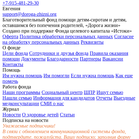
+7-915-481-29-30
Евгения
support@doroga-zhizni.org
Благотворительный фонд помощи детям-сиротам и детям,
оставшимся без попечения родителей, «Дорога жизни»
Создано при поддержке Фонда целевого капитала «Истоки»
Оферта
Политика обработки персональных данных
Согласие
на обработку персональных данных
Реквизиты
О фонде
Цели фонда
Сотрудники и друзья фонда
Правила оказания
помощи
Документы
Благодарности
Партнеры
Вакансии
Контакты
Помощь
Им нужна помощь
Им помогли
Если нужна помощь
Как еще
помочь
Работа фонда
Наши программы
Социальный центр
ШПР
Ищут семью
Нашли семью
Информация для кандидатов
Отчеты
Выездные
медконсультации
СМИ о нас
Журнал
Новости
О здоровье детей
Статьи
Подписка на новости
Уважаемые подписчики!
В связи с обновлением коммуникационной системы фонда,
подтвердите, пожалуйста, Вашу подписку, заполнив форму