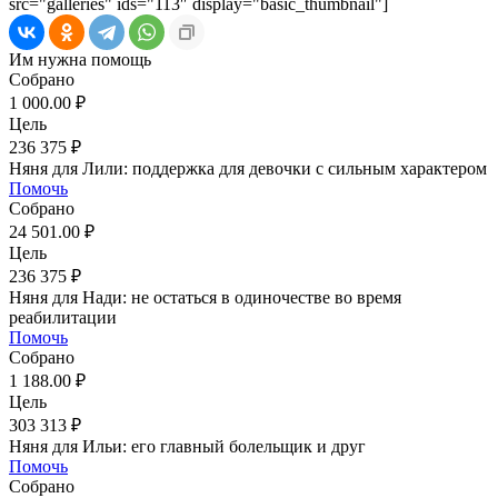
src="galleries" ids="113″ display="basic_thumbnail"]
Им нужна помощь
Собрано
1 000.00 ₽
Цель
236 375 ₽
Няня для Лили: поддержка для девочки с сильным характером
Помочь
Собрано
24 501.00 ₽
Цель
236 375 ₽
Няня для Нади: не остаться в одиночестве во время
реабилитации
Помочь
Собрано
1 188.00 ₽
Цель
303 313 ₽
Няня для Ильи: его главный болельщик и друг
Помочь
Собрано