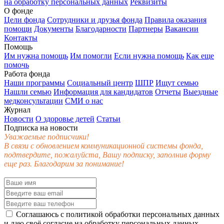
на обработку персональных данных
Реквизиты
О фонде
Цели фонда
Сотрудники и друзья фонда
Правила оказания
помощи
Документы
Благодарности
Партнеры
Вакансии
Контакты
Помощь
Им нужна помощь
Им помогли
Если нужна помощь
Как еще
помочь
Работа фонда
Наши программы
Социальный центр
ШПР
Ищут семью
Нашли семью
Информация для кандидатов
Отчеты
Выездные
медконсультации
СМИ о нас
Журнал
Новости
О здоровье детей
Статьи
Подписка на новости
Уважаемые подписчики!
В связи с обновлением коммуникационной системы фонда,
подтвердите, пожалуйста, Вашу подписку, заполнив форму
еще раз. Благодарим за понимание!
Соглашаюсь с
политикой обработки персональных данных
и даю своё
согласие
на обработку персональных данных