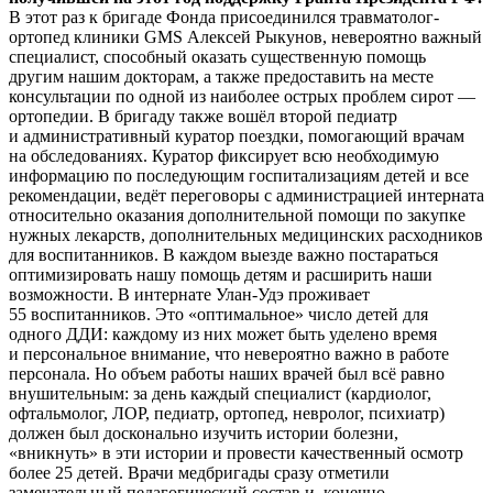
В этот раз к бригаде Фонда присоединился травматолог-
ортопед клиники GMS Алексей Рыкунов, невероятно важный
специалист, способный оказать существенную помощь
другим нашим докторам, а также предоставить на месте
консультации по одной из наиболее острых проблем сирот —
ортопедии. В бригаду также вошёл второй педиатр
и административный куратор поездки, помогающий врачам
на обследованиях. Куратор фиксирует всю необходимую
информацию по последующим госпитализациям детей и все
рекомендации, ведёт переговоры с администрацией интерната
относительно оказания дополнительной помощи по закупке
нужных лекарств, дополнительных медицинских расходников
для воспитанников. В каждом выезде важно постараться
оптимизировать нашу помощь детям и расширить наши
возможности.
В интернате Улан-Удэ проживает
55 воспитанников. Это «оптимальное» число детей для
одного ДДИ: каждому из них может быть уделено время
и персональное внимание, что невероятно важно в работе
персонала. Но объем работы наших врачей был всё равно
внушительным: за день каждый специалист (кардиолог,
офтальмолог, ЛОР, педиатр, ортопед, невролог, психиатр)
должен был досконально изучить истории болезни,
«вникнуть» в эти истории и провести качественный осмотр
более 25 детей.
Врачи медбригады сразу отметили
замечательный педагогический состав и, конечно,