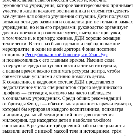
руководство учреждения, которое заинтересованно принимает
участие в жизни каждого воспитанника и стремится сделать
всё лучшее для общего улучшения ситуации. Дети получают
возможности для развития и социализации не только в рамках
учреждения, но и за его пределами: руководство организует
для них поездки в различные музеи, выездные прогулки,
в том числе и, к примеру, конные. ДДИ хорошо оснащен
технически.
В этот раз было сделано и ещё одно важное
мероприятие: в один из дней доктора Фонда посетили
стационар
Республиканской больницы в Улан-Удэ
и познакомились с его главным врачом. Именно сюда
в первую очередь поступают воспитанники интерната,
а нашим врачам важно понимать ресурсы центра, чтобы
совместными усилиями активно помогать детям.
К сожалению, в кадровом составе ДДИ представлено
недостаточное число специалистов строго медицинского
профиля — ситуация, которую мы часто наблюдаем
в социальных учреждениях. Среди общих рекомендаций
от бригады Фонда — обязательная должность врача-педиатра,
который бы курировал каждого воспитанника, психиатра
и индивидуальный медицинский пост для отделения
милосердия, где находятся дети в наиболее тяжёлом
состоянии.
В результате трёхдневной работы специалисты
выявили детей с низкой массой тела и истощением, трём