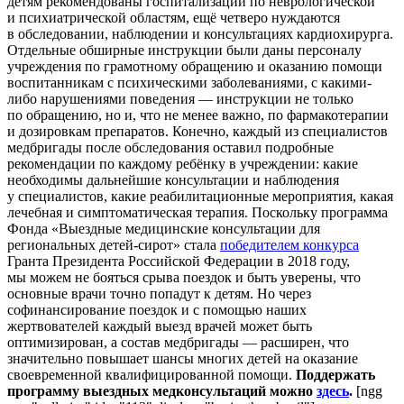
детям рекомендованы госпитализации по неврологической
и психиатрической областям, ещё четверо нуждаются
в обследовании, наблюдении и консультациях кардиохирурга.
Отдельные обширные инструкции были даны персоналу
учреждения по грамотному обращению и оказанию помощи
воспитанникам с психическими заболеваниями, с какими-
либо нарушениями поведения — инструкции не только
по обращению, но и, что не менее важно, по фармакотерапии
и дозировкам препаратов. Конечно, каждый из специалистов
медбригады после обследования оставил подробные
рекомендации по каждому ребёнку в учреждении: какие
необходимы дальнейшие консультации и наблюдения
у специалистов, какие реабилитационные мероприятия, какая
лечебная и симптоматическая терапия.
Поскольку программа
Фонда «Выездные медицинские консультации для
региональных детей-сирот» стала
победителем конкурса
Гранта Президента Российской Федерации в 2018 году,
мы можем не бояться срыва поездок и быть уверены, что
основные врачи точно попадут к детям. Но через
софинансирование поездок и с помощью наших
жертвователей каждый выезд врачей может быть
оптимизирован, а состав медбригады — расширен, что
значительно повышает шансы многих детей на оказание
своевременной квалифицированной помощи.
Поддержать
программу выездных медконсультаций можно
здесь
.
[ngg