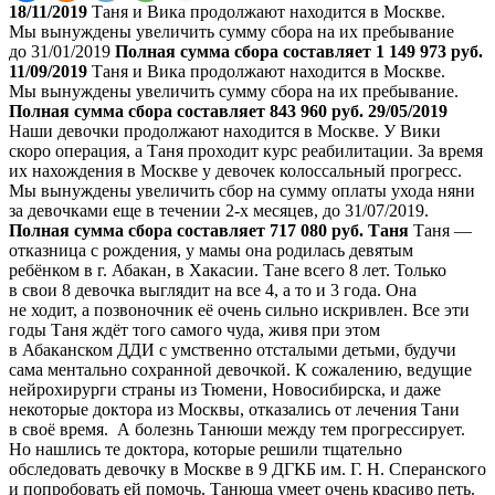
18/11/2019
Таня и Вика продолжают находится в Москве.
Мы вынуждены увеличить сумму сбора на их пребывание
до 31/01/2019
Полная сумма сбора составляет 1 149 973 руб.
11/09/2019
Таня и Вика продолжают находится в Москве.
Мы вынуждены увеличить сумму сбора на их пребывание.
Полная сумма сбора составляет 843 960 руб.
29/05/2019
Наши девочки продолжают находится в Москве. У Вики
скоро операция, а Таня проходит курс реабилитации. За время
их нахождения в Москве у девочек колоссальный прогресс.
Мы вынуждены увеличить сбор на сумму оплаты ухода няни
за девочками еще в течении 2-х месяцев, до 31/07/2019.
Полная сумма сбора составляет 717 080 руб.
Таня
Таня —
отказница с рождения, у мамы она родилась девятым
ребёнком в г. Абакан, в Хакасии. Тане всего 8 лет. Только
в свои 8 девочка выглядит на все 4, а то и 3 года. Она
не ходит, а позвоночник её очень сильно искривлен. Все эти
годы Таня ждёт того самого чуда, живя при этом
в Абаканском ДДИ с умственно отсталыми детьми, будучи
сама ментально сохранной девочкой. К сожалению, ведущие
нейрохирурги страны из Тюмени, Новосибирска, и даже
некоторые доктора из Москвы, отказались от лечения Тани
в своё время.
А болезнь Танюши между тем прогрессирует.
Но нашлись те доктора, которые решили тщательно
обследовать девочку в Москве в 9 ДГКБ им. Г. Н. Сперанского
и попробовать ей помочь. Танюша умеет очень красиво петь.