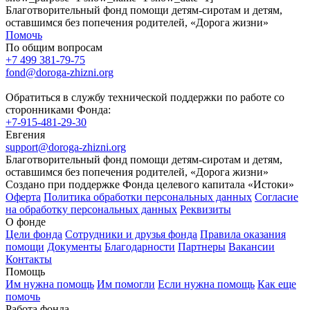
Благотворительный фонд помощи детям-сиротам и детям,
оставшимся без попечения родителей, «Дорога жизни»
Помочь
По общим вопросам
+7 499 381-79-75
fond@doroga-zhizni.org
Обратиться в службу технической поддержки по работе со
сторонниками Фонда:
+7-915-481-29-30
Евгения
support@doroga-zhizni.org
Благотворительный фонд помощи детям-сиротам и детям,
оставшимся без попечения родителей, «Дорога жизни»
Создано при поддержке Фонда целевого капитала «Истоки»
Оферта
Политика обработки персональных данных
Согласие
на обработку персональных данных
Реквизиты
О фонде
Цели фонда
Сотрудники и друзья фонда
Правила оказания
помощи
Документы
Благодарности
Партнеры
Вакансии
Контакты
Помощь
Им нужна помощь
Им помогли
Если нужна помощь
Как еще
помочь
Работа фонда