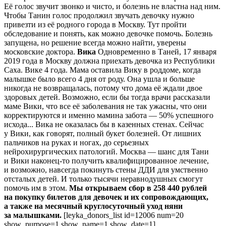
Её голос звучит звонко и чисто, и болезнь не властна над ним.
Чтобы Танин голос продолжил звучать девочку нужно
привезти из её родного города в Москву. Тут пройти
обследование и понять, как можно девочке помочь. Болезнь
запущена, но решение всегда можно найти, уверены
московские доктора.
Вика
Одновременно в Таней, 17 января
2019 года в Москву должна приехать девочка из Республики
Саха. Вике 4 года. Мама оставила Вику в роддоме, когда
малышке было всего 4 дня от роду. Она ушла и больше
никогда не возвращалась, потому что дома её ждали двое
здоровых детей. Возможно, если бы тогда врачи рассказали
маме Вики, что все её заболевания не так ужасны, что они
корректируются и именно мамина забота — 50% успешного
исхода... Вика не оказалась бы в казенных стенах. Сейчас
у Вики, как говорят, полный букет болезней. От лишних
пальчиков на руках и ногах, до серьезных
нейрохирургических патологий. Москва — шанс для Тани
и Вики наконец-то получить квалифицированное лечение,
и возможно, навсегда покинуть стены ДДИ для умственно
отсталых детей. И только тысячи неравнодушных смогут
помочь им в этом.
Мы открываем сбор в 258 440 рублей
на покупку билетов для девочек и их сопровождающих,
а также на месячный круглосуточный уход няни
за малышками.
[leyka_donors_list id=12006 num=20
show_purpose=1 show_name=1 show_date=1]