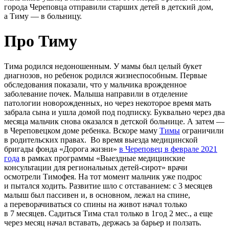
города Череповца отправили старших детей в детский дом,
а Тиму — в больницу.
Про Тиму
Тима родился недоношенным. У мамы был целый букет
диагнозов, но ребенок родился жизнеспособным. Первые
обследования показали, что у мальчика врожденное
заболевание почек. Малыша направили в отделение
патологии новорожденных, но через некоторое время мать
забрала сына и ушла домой под подписку. Буквально через два
месяца мальчик снова оказался в детской больнице. А затем —
в Череповецком доме ребенка. Вскоре маму
Тимы
ограничили
в родительских правах.
Во время выезда медицинской
бригады фонда «Дорога жизни»
в Череповец в феврале 2021
года
в рамках программы «Выездные медицинские
консультации для региональных детей-сирот» врачи
осмотрели Тимофея. На тот момент мальчик уже подрос
и пытался ходить. Развитие шло с отставанием: с 3 месяцев
малыш был пассивен и, в основном, лежал на спине,
а переворачиваться со спины на живот начал только
в 7 месяцев. Садиться Тима стал только в 1год 2 мес., а еще
через месяц начал вставать, держась за барьер и ползать.