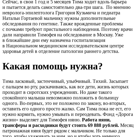
Сейчас, в свои 1 год и 5 месяцев Тима ходит вдоль барьера
и пытается делать самостоятельно два-три шага.
По мнению
невролога-эпилептолога Григория Кузьмича и педиатра
Натальи Гортаевой мальчику нужны дополнительные
обследования по генетике. Также врожденные проблемы
с почками требуют пристального наблюдения. Поэтому врачи
дали направили Тимофея на обследование в Москву. Уже
в ближайшие дни ему назначена госпитализация
в Национальном медицинском исследовательском центре
здоровья детей в отделение патологии раннего детства.
Какая помощь нужна?
Тима ласковый, застенчивый, улыбчивый. Тихий. Засыпает
с пальцем во рту, раскачиваясь, как все дети, жизнь которых
проходит в сиротских учреждениях. Но даже такого
спокойного малыша невозможно положить в больницу
одного. Во-первых, это не положено по закону, во-вторых,
оставить его одного просто жалко. Сам Тима пока не ест, его
нужно кормить, нужно умывать и переодевать. Фонд «Дорога
жизни» выделяет для Тимофея няню.
Работа няни,
трансферы и расходники будут стоить 69 888 рублей.
Месяц
патронажная няня будет рядом с мальчиком. Не только для
того, чтобы ухаживать за ним, но и чтобы хоть немного