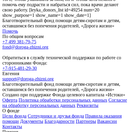
помочь ему подрасти и набраться сил, пока врачи делают
свою работу. [leyka_donors_list id=49254 num=20
show_purpose=1 show_name=1 show_date=1]
Благотворительный фонд помощи детям-сиротам и детям,
оставшимся без попечения родителей, «Дорога жизни»
Помочь
По общим вопросам
+7 499 381-79-75
fond@doroga-zhizni.org
Обратиться в службу технической поддержки по работе со
сторонниками Фонда:
+7-915-481-29-30
Евгения
support@doroga-zhizni.org
Благотворительный фонд помощи детям-сиротам и детям,
оставшимся без попечения родителей, «Дорога жизни»
Создано при поддержке Фонда целевого капитала «Истоки»
Оферта
Политика обработки персональных данных
Согласие
на обработку персональных данных
Реквизиты
О фонде
Цели фонда
Сотрудники и друзья фонда
Правила оказания
помощи
Документы
Благодарности
Партнеры
Вакансии
Контакты
Помощь