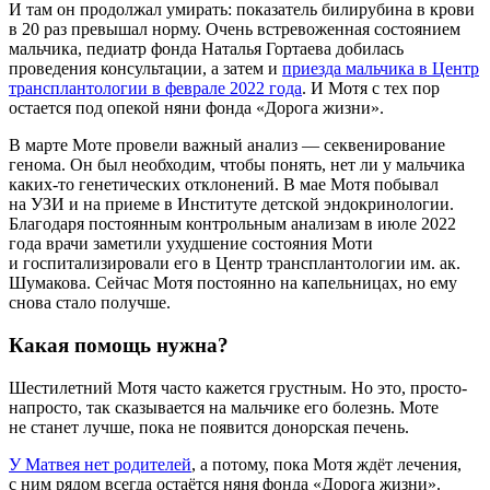
И там он продолжал умирать: показатель билирубина в крови
в 20 раз превышал норму. Очень встревоженная состоянием
мальчика, педиатр фонда Наталья Гортаева добилась
проведения консультации, а затем и
приезда мальчика в Центр
трансплантологии в феврале 2022 года
. И Мотя с тех пор
остается под опекой няни фонда «Дорога жизни».
В марте Моте провели важный анализ — секвенирование
генома. Он был необходим, чтобы понять, нет ли у мальчика
каких-то генетических отклонений. В мае Мотя побывал
на УЗИ и на приеме в Институте детской эндокринологии.
Благодаря постоянным контрольным анализам в июле 2022
года врачи заметили ухудшение состояния Моти
и госпитализировали его в Центр трансплантологии им. ак.
Шумакова. Сейчас Мотя постоянно на капельницах, но ему
снова стало получше.
Какая помощь нужна?
Шестилетний Мотя часто кажется грустным. Но это, просто-
напросто, так сказывается на мальчике его болезнь. Моте
не станет лучше, пока не появится донорская печень.
У Матвея нет родителей
, а потому, пока Мотя ждёт лечения,
с ним рядом всегда остаётся няня фонда «Дорога жизни».