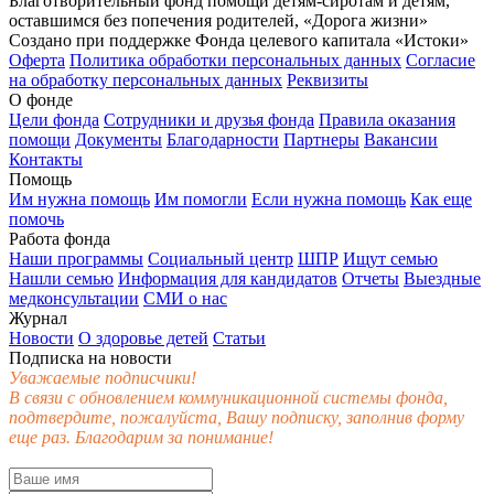
Благотворительный фонд помощи детям-сиротам и детям,
оставшимся без попечения родителей, «Дорога жизни»
Создано при поддержке Фонда целевого капитала «Истоки»
Оферта
Политика обработки персональных данных
Согласие
на обработку персональных данных
Реквизиты
О фонде
Цели фонда
Сотрудники и друзья фонда
Правила оказания
помощи
Документы
Благодарности
Партнеры
Вакансии
Контакты
Помощь
Им нужна помощь
Им помогли
Если нужна помощь
Как еще
помочь
Работа фонда
Наши программы
Социальный центр
ШПР
Ищут семью
Нашли семью
Информация для кандидатов
Отчеты
Выездные
медконсультации
СМИ о нас
Журнал
Новости
О здоровье детей
Статьи
Подписка на новости
Уважаемые подписчики!
В связи с обновлением коммуникационной системы фонда,
подтвердите, пожалуйста, Вашу подписку, заполнив форму
еще раз. Благодарим за понимание!