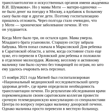
трансплантологии и искусственных органов имени академика
В.И. Шумакова». Но у мамы Моти — матери-одиночки —
не было денег на поездку в Москву, а вдобавок к больному
сыну были еще и другие дети. Поэтому госпитализацию
пришлось отложить. Через полгода стало очевидно, что
у Моти — хроническое заболевание печени. И что
он ухудшается.
Когда Моте было три, он остался один. Мама умерла.
Младшего брата усыновили. Старшую сестру забрала
бабушка. Мотя попал сначала в Марксовский Дом ребенка
в Саратовской области, а затем, когда состояние стало еще
хуже, его перевели в Орловский дом ребенка и положили
в отделение милосердия. Живому, веселому и активному
мальчику там было скучно без товарищей по играм, но зато
ему удалось очаровать весь персонал.
15 ноября 2021 года Матвей был госпитализирован
«Национальный медицинский исследовательский центр
здоровья детей», где врачи определили необходимость
трансплантации печени. По результатам обследования врачи
порекомендовали своим саратовским коллегам провести
срочную телемедицинскую консультацию со специалистами
Центра по вопросу пересадки мальчику донорской печени.
Однако мальчика просто перевезли в местную больницу.