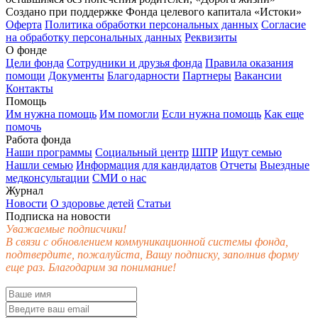
Создано при поддержке Фонда целевого капитала «Истоки»
Оферта
Политика обработки персональных данных
Согласие
на обработку персональных данных
Реквизиты
О фонде
Цели фонда
Сотрудники и друзья фонда
Правила оказания
помощи
Документы
Благодарности
Партнеры
Вакансии
Контакты
Помощь
Им нужна помощь
Им помогли
Если нужна помощь
Как еще
помочь
Работа фонда
Наши программы
Социальный центр
ШПР
Ищут семью
Нашли семью
Информация для кандидатов
Отчеты
Выездные
медконсультации
СМИ о нас
Журнал
Новости
О здоровье детей
Статьи
Подписка на новости
Уважаемые подписчики!
В связи с обновлением коммуникационной системы фонда,
подтвердите, пожалуйста, Вашу подписку, заполнив форму
еще раз. Благодарим за понимание!